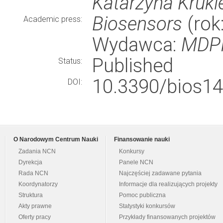
Katarzyna Kruki
Biosensors
(rok:
Academic press:
Wydawca:
MDP
Published
Status:
10.3390/bios1
DOI:
O Narodowym Centrum Nauki
Finansowanie nauki
Zadania NCN
Konkursy
Dyrekcja
Panele NCN
Rada NCN
Najczęściej zadawane pytania
Koordynatorzy
Informacje dla realizujących projekty
Struktura
Pomoc publiczna
Akty prawne
Statystyki konkursów
Oferty pracy
Przykłady finansowanych projektów