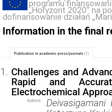
programu finansowani
„Horyzont 2020” na p
dofinansowanie działań „Mar
Information in the final 
Publication in academic press/journals
(1)
Challenges and Advanc
Rapid and Accura
Electrochemical Appro
Deivasigamani 
Authors: