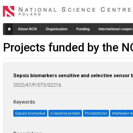
About NCN
Organisation
Funding
International cooper
Projects funded by the 
Sepsis biomarkers sensitive and selective senso
2022/47/P/ST5/02216
Keywords
:
Sepsis biomarker
C-reactive protein
Procalcitonin
Interleukin-6