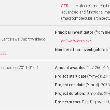
- Materials: materials
ST5
advanced and functional mat
(macro)molecular architectu
Principal investigator
(from the 
. Jarosława Dąbrowskiego
dr Ewa Wierzbicka
Number of co-investigators in 
tution
nounced on 2011-01-01
Amount awarded
: 197 260 PLN
Project start date (Y-m-d)
: 20
Project end date (Y-m-d)
: 203
Project duration:
: 0 months (th
Project status
: Pending project