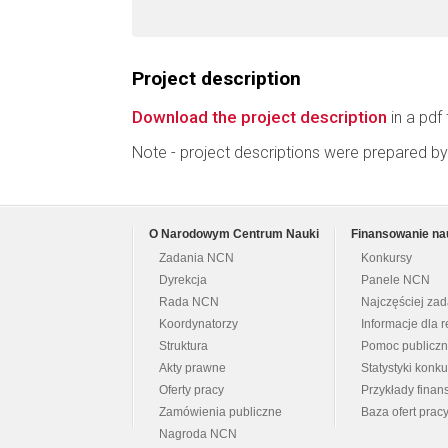
Project description
Download the project description
in a pdf 
Note - project descriptions were prepared by
O Narodowym Centrum Nauki
Finansowanie na
Zadania NCN
Konkursy
Dyrekcja
Panele NCN
Rada NCN
Najczęściej za
Koordynatorzy
Informacje dla r
Struktura
Pomoc publicz
Akty prawne
Statystyki konk
Oferty pracy
Przykłady fina
Zamówienia publiczne
Baza ofert prac
Nagroda NCN