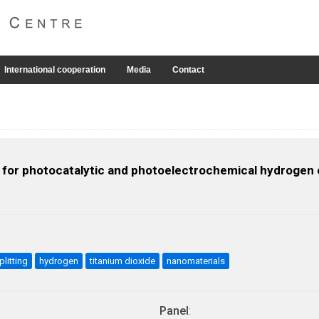
International cooperation
Media
Contact
for photocatalytic and photoelectrochemical hydrogen 
litting
hydrogen
titanium dioxide
nanomaterials
Panel
: