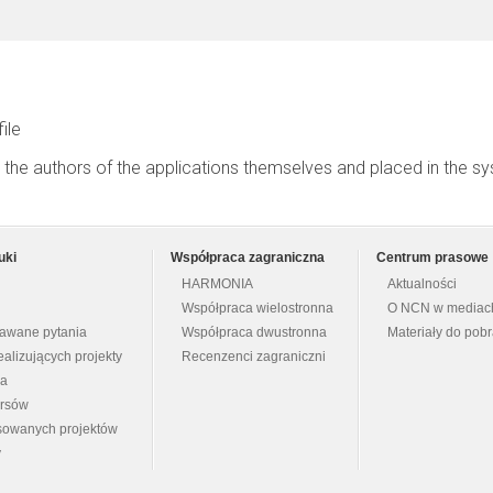
file
 the authors of the applications themselves and placed in the s
uki
Współpraca zagraniczna
Centrum prasowe
HARMONIA
Aktualności
Współpraca wielostronna
O NCN w mediac
dawane pytania
Współpraca dwustronna
Materiały do pob
ealizujących projekty
Recenzenci zagraniczni
na
ursów
nsowanych projektów
y