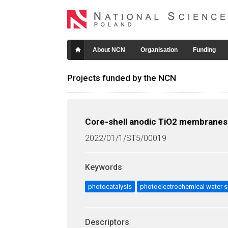
About NCN
Organisation
Funding
Projects funded by the NCN
Core-shell anodic TiO2 membranes 
2022/01/1/ST5/00019
Keywords
:
photocatalysis
photoelectrochemical water sp
Descriptors
: