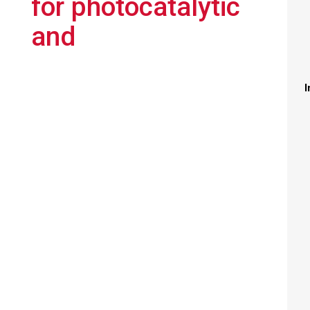
for photocatalytic
and
I