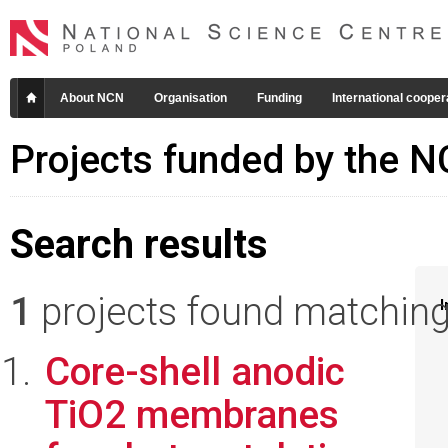
About NCN
Organisation
Funding
International cooper
Projects funded by the 
Search results
1
projects found matching 
I
Core-shell anodic
TiO2 membranes