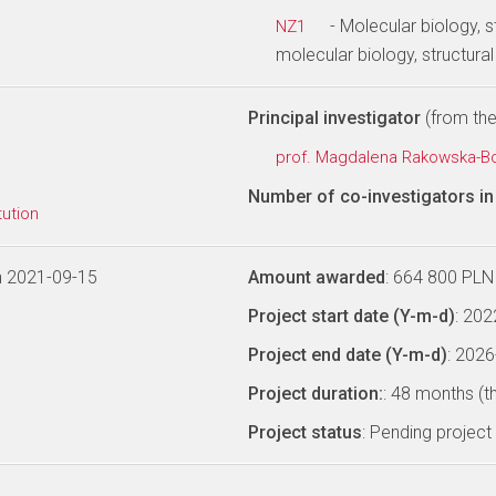
- Molecular biology, s
NZ1
molecular biology, structura
Principal investigator
(from the 
prof. Magdalena Rakowska-B
Number of co-investigators in 
tution
n 2021-09-15
Amount awarded
: 664 800 PLN
Project start date (Y-m-d)
: 20
Project end date (Y-m-d)
: 202
Project duration:
: 48 months (t
Project status
: Pending project