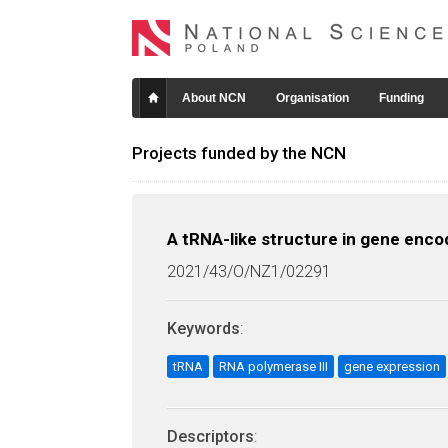
About NCN
Organisation
Funding
Projects funded by the NCN
A tRNA-like structure in gene encod
2021/43/O/NZ1/02291
Keywords
:
tRNA
RNA polymerase III
gene expression
Descriptors
: