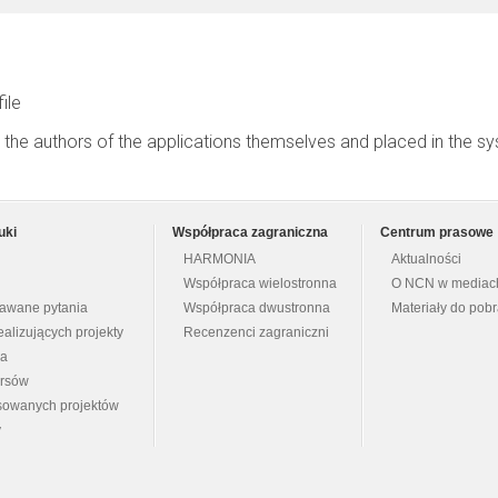
file
 the authors of the applications themselves and placed in the s
uki
Współpraca zagraniczna
Centrum prasowe
HARMONIA
Aktualności
Współpraca wielostronna
O NCN w mediac
dawane pytania
Współpraca dwustronna
Materiały do pob
ealizujących projekty
Recenzenci zagraniczni
na
ursów
nsowanych projektów
y