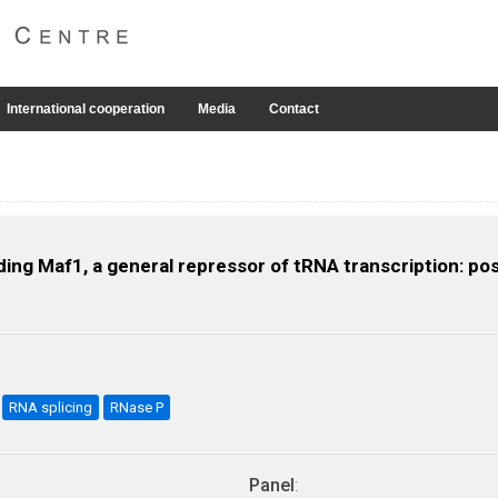
International cooperation
Media
Contact
ing Maf1, a general repressor of tRNA transcription: pos
RNA splicing
RNase P
Panel
: