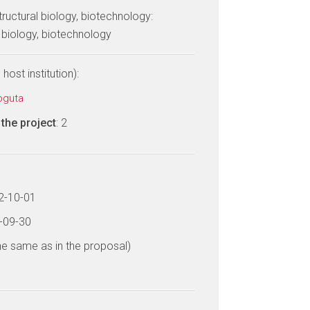
tructural biology, biotechnology:
l biology, biotechnology
host institution):
oguta
the project
: 2
22-10-01
6-09-30
he same as in the proposal)