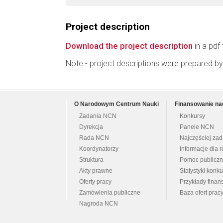
Project description
Download the project description
in a pdf 
Note - project descriptions were prepared by
O Narodowym Centrum Nauki
Finansowanie na
Zadania NCN
Konkursy
Dyrekcja
Panele NCN
Rada NCN
Najczęściej za
Koordynatorzy
Informacje dla r
Struktura
Pomoc publicz
Akty prawne
Statystyki konk
Oferty pracy
Przykłady fina
Zamówienia publiczne
Baza ofert prac
Nagroda NCN