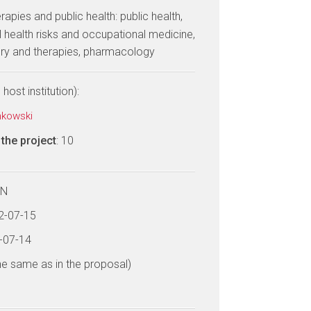
erapies and public health: public health,
 health risks and occupational medicine,
ery and therapies, pharmacology
host institution):
amkowski
the project
: 10
LN
22-07-15
6-07-14
he same as in the proposal)