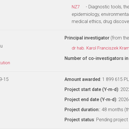
- Diagnostic tools, th
NZ7
epidemiology, environmental
medical ethics, drug discov
Principal investigator
(from the 
ku
dr hab. Karol Franciszek Kr
Number of co-investigators in 
tution
9-15
Amount awarded
: 1 899 615 P
Project start date (Y-m-d)
: 20
Project end date (Y-m-d)
: 202
Project duration:
: 48 months (t
Project status
: Pending project