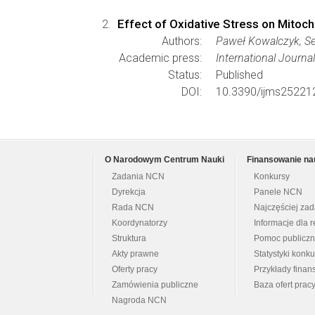
Effect of Oxidative Stress on Mitoc
Authors:
Paweł Kowalczyk, S
Academic press:
International Journa
Status:
Published
DOI:
10.3390/ijms25221
O Narodowym Centrum Nauki
Finansowanie na
Zadania NCN
Konkursy
Dyrekcja
Panele NCN
Rada NCN
Najczęściej za
Koordynatorzy
Informacje dla r
Struktura
Pomoc publicz
Akty prawne
Statystyki konk
Oferty pracy
Przykłady fina
Zamówienia publiczne
Baza ofert prac
Nagroda NCN