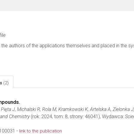
file
 the authors of the applications themselves and placed in the s
ls
(2)
mpounds.
 Pięta J, Michalski R, Rola M, Kramkowski K, Artelska A, Zielonka J
 and Chemistry
(rok: 2024, tom: 8, strony: 46041), Wydawca:
Scie
.100031 -
link to the publication