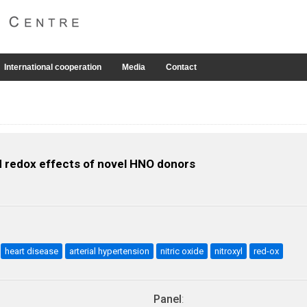
International cooperation
Media
Contact
 redox effects of novel HNO donors
heart disease
arterial hypertension
nitric oxide
nitroxyl
red-ox
Panel
: