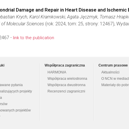
hondrial Damage and Repair in Heart Disease and Ischemic
ebastian Krych, Karol Kramkowski, Agata Jęczmyk, Tomasz Hrap
l of Molecular Sciences
(rok: 2024, tom: 25, strony: 12467), Wyd
2467 -
link to the publication
uki
Współpraca zagraniczna
Centrum prasowe
HARMONIA
Aktualności
Współpraca wielostronna
O NCN w mediac
dawane pytania
Współpraca dwustronna
Materiały do pob
ealizujących projekty
Recenzenci zagraniczni
na
ursów
nsowanych projektów
y