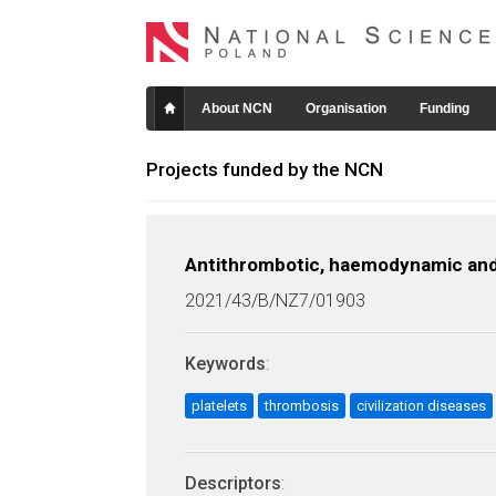
About NCN
Organisation
Funding
Projects funded by the NCN
Antithrombotic, haemodynamic and
2021/43/B/NZ7/01903
Keywords
:
platelets
thrombosis
civilization diseases
Descriptors
: