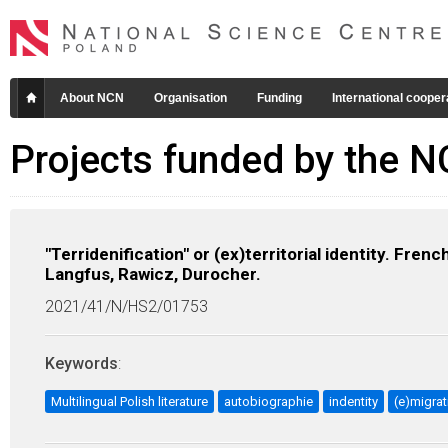
About NCN
Organisation
Funding
International cooper
Projects funded by the 
"Terridenification" or (ex)territorial identity. Fre
Langfus, Rawicz, Durocher.
2021/41/N/HS2/01753
Keywords
:
Multilingual Polish literature
autobiographie
indentity
(e)migrat