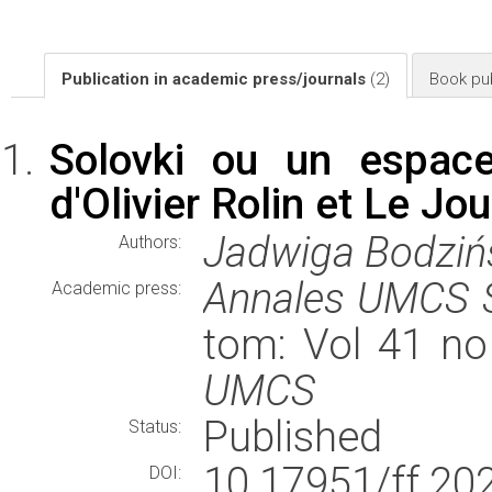
Publication in academic press/journals
(2)
Book pub
Solovki ou un espace
d'Olivier Rolin et Le Jo
Jadwiga Bodzi
Authors:
Annales UMCS S
Academic press:
tom: Vol 41 no
UMCS
Published
Status:
10.17951/ff.2
DOI: