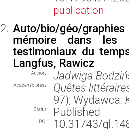
publication
Auto/bio/géo/graphies
mémoire dans les ré
testimoniaux du temps
Langfus, Rawicz
Jadwiga Bodzi
Authors:
Quêtes littéraire
Academic press:
97), Wydawca:
Published
Status:
10.31743/ql.14
DOI: