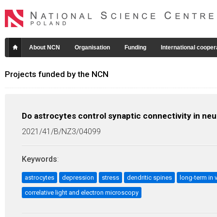
About NCN
Organisation
Funding
International cooper
Projects funded by the NCN
Do astrocytes control synaptic connectivity in neur
2021/41/B/NZ3/04099
Keywords
:
astrocytes
depression
stress
dendritic spines
long-term in 
correlative light and electron microscopy