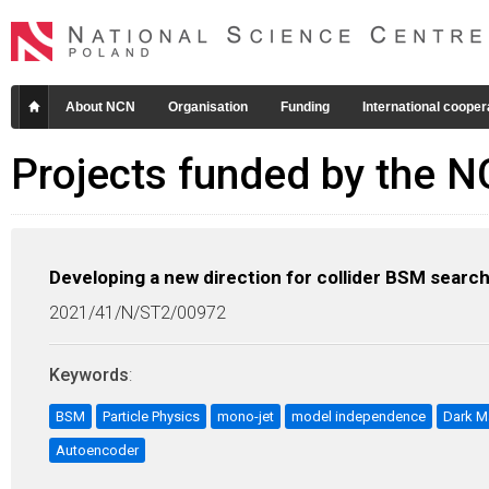
About NCN
Organisation
Funding
International cooper
Projects funded by the 
Developing a new direction for collider BSM searc
2021/41/N/ST2/00972
Keywords
:
BSM
Particle Physics
mono-jet
model independence
Dark M
Autoencoder