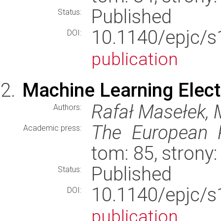
Published
Status:
10.1140/epjc/s
DOI:
publication
Machine Learning Elec
Rafał Masełek, M
Authors:
The European P
Academic press:
tom: 85, strony
Published
Status:
10.1140/epjc/s
DOI:
publication