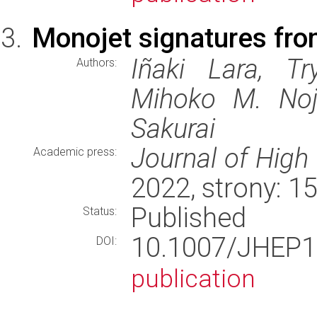
Monojet signatures fro
Iñaki Lara, T
Authors:
Mihoko M. Nojir
Sakurai
Journal of High
Academic press:
2022, strony: 
Published
Status:
10.1007/JHE
DOI:
publication