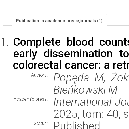
Publication in academic press/journals
(1)
Complete blood counts
early dissemination t
colorectal cancer: a re
Popęda M, Żok
Authors:
Bieńkowski M
International Jo
Academic press:
2025, tom: 40, 
Published
Status: