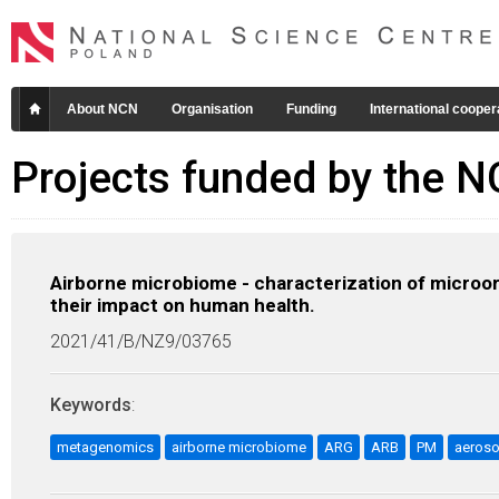
About NCN
Organisation
Funding
International cooper
Projects funded by the 
Airborne microbiome - characterization of microor
their impact on human health.
2021/41/B/NZ9/03765
Keywords
:
metagenomics
airborne microbiome
ARG
ARB
PM
aeroso