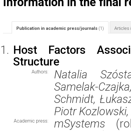
Information in the final 
Publication in academic press/journals
(1)
Articles
Host Factors Assoc
Structure
Natalia Szós
Authors:
Samelak-Czajk
Schmidt, Łukasz
Piotr Kozlowski,
mSystems
(rok
Academic press: