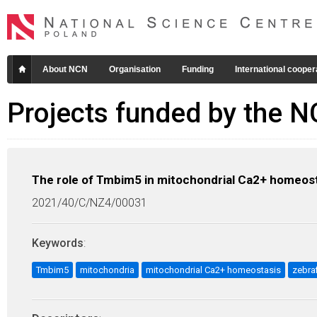
About NCN
Organisation
Funding
International cooper
Projects funded by the 
The role of Tmbim5 in mitochondrial Ca2+ homeost
2021/40/C/NZ4/00031
Keywords
:
Tmbim5
mitochondria
mitochondrial Ca2+ homeostasis
zebra