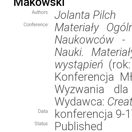
Makowski
Jolanta Pilch
Authors:
Materiały Ogól
Conference:
Naukowców - 
Nauki. Materiał
wystąpień
(rok:
Konferencja M
Wyzwania dla 
Wydawca:
Crea
konferencja 9-
Data:
Published
Status: