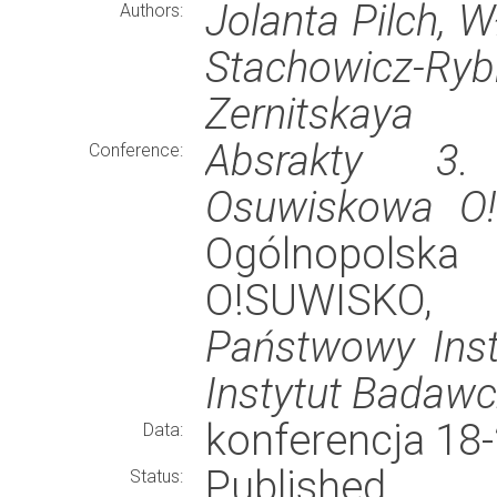
Jolanta Pilch, 
Authors:
Stachowicz-Rybk
Zernitskaya
Absrakty 3. 
Conference:
Osuwiskowa O
Ogólnopolsk
O!SUWISKO, 
Państwowy Inst
Instytut Badaw
konferencja 18
Data:
Published
Status: