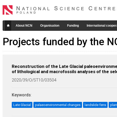
About NCN
Organisation
Funding
International cooper
Projects funded by the 
Reconstruction of the Late Glacial paleoenvironme
of lithological and macrofossils analyses of the se
2020/39/O/ST10/03504
Keywords
:
Late Glacial
palaeoenvironmental changes
landslide fens
plan