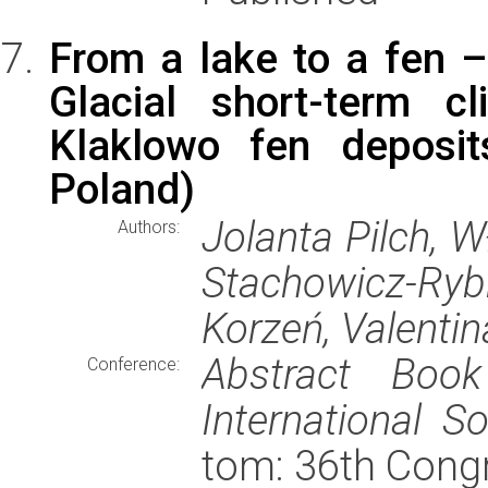
From a lake to a fen –
Glacial short-term cl
Klaklowo fen deposit
Poland)
Jolanta Pilch, 
Authors:
Stachowicz-Rybk
Korzeń, Valentin
Abstract Boo
Conference:
International S
tom: 36th Congr