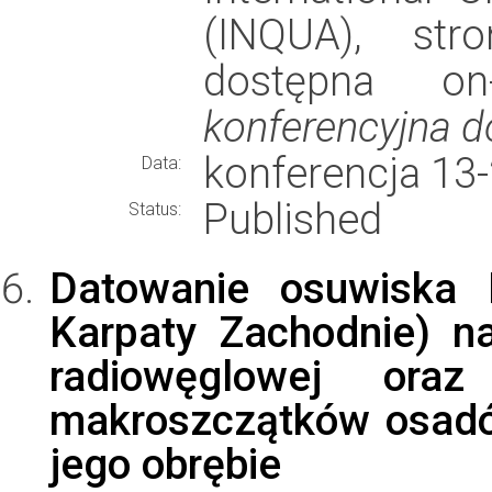
(INQUA), stro
dostępna on
konferencyjna d
konferencja 13
Data:
Published
Status:
Datowanie osuwiska 
Karpaty Zachodnie) n
radiowęglowej oraz 
makroszczątków osadó
jego obrębie