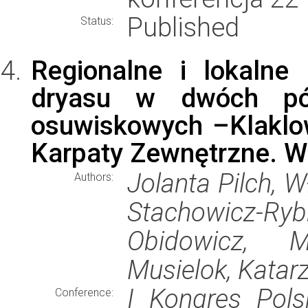
Published
Status:
Regionalne i lokalne
dryasu w dwóch późn
osuwiskowych –Klaklo
Karpaty Zewnętrzne. W
Jolanta Pilch, 
Authors:
Stachowicz-Ryb
Obidowicz, M
Musielok, Katar
I Kongres Pols
Conference: