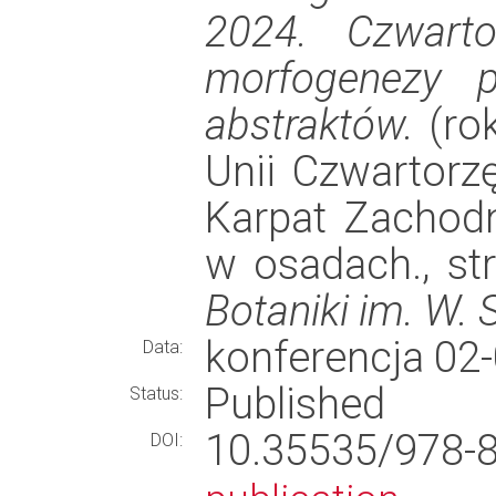
2024. Czwarto
morfogenezy 
abstraktów.
(rok
Unii Czwartorz
Karpat Zachodn
w osadach., st
Botaniki im. W. 
konferencja 02
Data:
Published
Status:
10.35535/978
DOI: