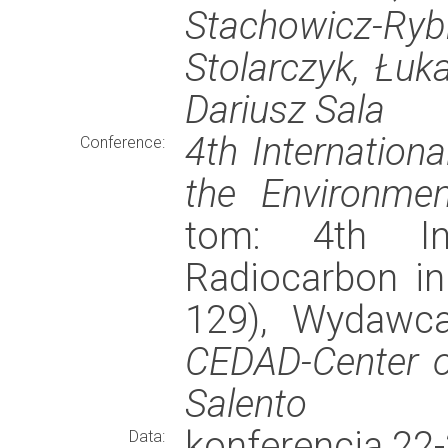
Stachowicz-Ryb
Stolarczyk, Łuk
Dariusz Sala
4th Internation
Conference:
the Environmen
tom: 4th Int
Radiocarbon in
129), Wydawc
CEDAD-Center of
Salento
konferencja 22
Data: