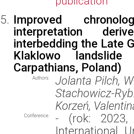
publication
Improved chronolo
interpretation de
interbedding the Late G
Klaklowo landslid
Carpathians, Poland)
Jolanta Pilch, 
Authors:
Stachowicz-Rybk
Korzeń, Valentin
-
(rok: 2023,
Conference:
International 