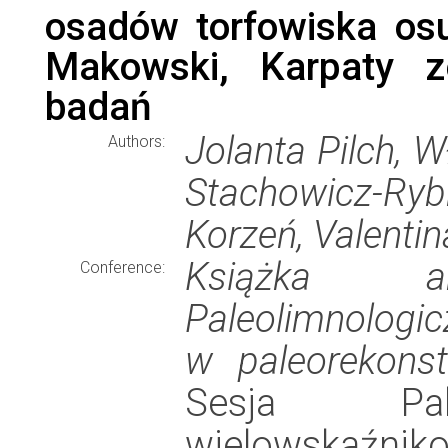
osadów torfowiska os
Makowski, Karpaty z
badań
Jolanta Pilch, 
Authors:
Stachowicz-Rybk
Korzeń, Valentin
Książka a
Conference:
Paleolimnologi
w paleorekonst
Sesja Pale
wielowskaźnik