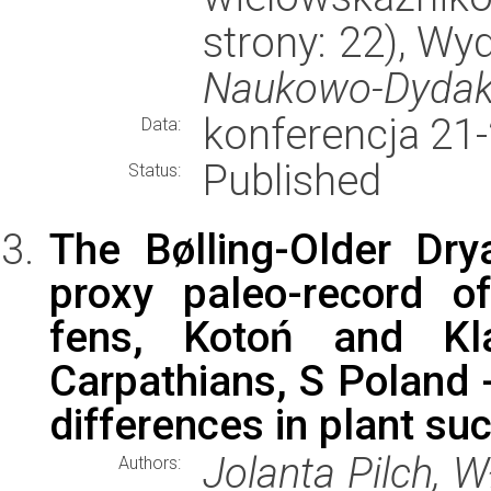
strony: 22), W
Naukowo-Dydakty
konferencja 21
Data:
Published
Status:
The Bølling-Older Drya
proxy paleo-record o
fens, Kotoń and Kl
Carpathians, S Poland -
differences in plant su
Jolanta Pilch, 
Authors: