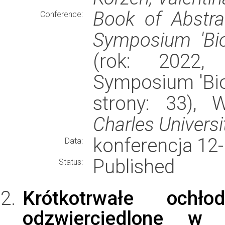
Book of Abstrac
Conference:
Symposium 'Bio
(rok: 2022, 
Symposium 'Bio
strony: 33),
Charles Universi
konferencja 12
Data:
Published
Status:
Krótkotrwałe ochło
odzwierciedlone w 