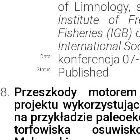
of Limnology, 
Institute of F
Fisheries (IGB) 
International So
konferencja 07
Data:
Published
Status:
Przeszkody motorem 
projektu wykorzystuj
na przykładzie paleoek
torfowiska osuwis