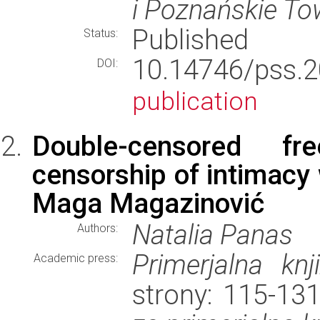
i Poznańskie To
Published
Status:
10.14746/pss
DOI:
publication
Double-censored fr
censorship of intimacy w
Maga Magazinović
Natalia Panas
Authors:
Primerjalna knj
Academic press:
strony: 115-13