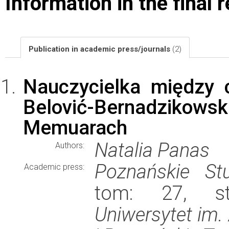
Information in the final 
Publication in academic press/journals
(2)
Nauczycielka między c
Belović-Bernadzikows
Memuarach
Natalia Panas
Authors:
Poznańskie Stu
Academic press:
tom: 27, st
Uniwersytet im