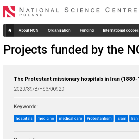
About NCN
Organisation
Funding
International cooper
Projects funded by the 
The Protestant missionary hospitals in Iran (1880-
2020/39/B/HS3/00920
Keywords
:
hospitals
medicine
medical care
Protestantism
Islam
Iran