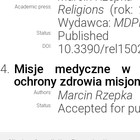
Religions
(rok: 
Academic press:
Wydawca:
MDPI
Published
Status:
10.3390/rel150
DOI:
Misje medyczne w p
ochrony zdrowia misjo
Marcin Rzepka
Authors:
Accepted for pu
Status: