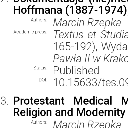
Hoffmana (1887-1974), 
Marcin Rzepka
Authors:
Textus et Studi
Academic press:
165-192), Wyd
Pawła II w Krak
Published
Status:
10.15633/tes.0
DOI:
Protestant Medical M
Religion and Modernity 
Marcin Rzepka
Authors: