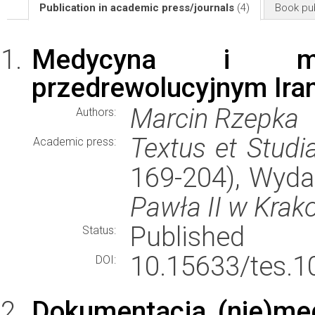
Publication in academic press/journals
(4)
Book pub
Medycyna i mi
przedrewolucyjnym Irani
Marcin Rzepka
Authors:
Textus et Studi
Academic press:
169-204), Wyd
Pawła II w Krak
Published
Status:
10.15633/tes.1
DOI:
Dokumentacja (nie)med