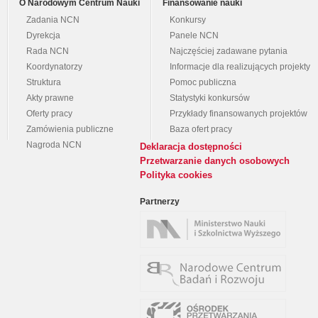
O Narodowym Centrum Nauki
Finansowanie nauki
Zadania NCN
Konkursy
Dyrekcja
Panele NCN
Rada NCN
Najczęściej zadawane pytania
Koordynatorzy
Informacje dla realizujących projekty
Struktura
Pomoc publiczna
Akty prawne
Statystyki konkursów
Oferty pracy
Przykłady finansowanych projektów
Zamówienia publiczne
Baza ofert pracy
Nagroda NCN
Deklaracja dostępności
Przetwarzanie danych osobowych
Polityka cookies
Partnerzy