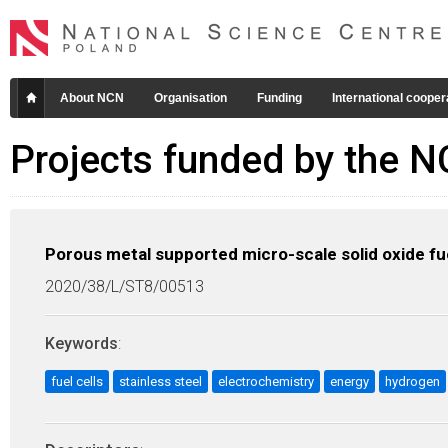
About NCN
Organisation
Funding
International cooper
Projects funded by the 
Porous metal supported micro-scale solid oxide fue
2020/38/L/ST8/00513
Keywords
:
fuel cells
stainless steel
electrochemistry
energy
hydrogen