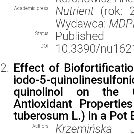
Nutrient
(rok: 2
Academic press:
Wydawca:
MDP
Published
Status:
10.3390/nu162
DOI:
Effect of Biofortificat
iodo-5-quinolinesulfon
quinolinol on the 
Antioxidant Properti
tuberosum L.) in a Pot
Krzemińska J
Authors: