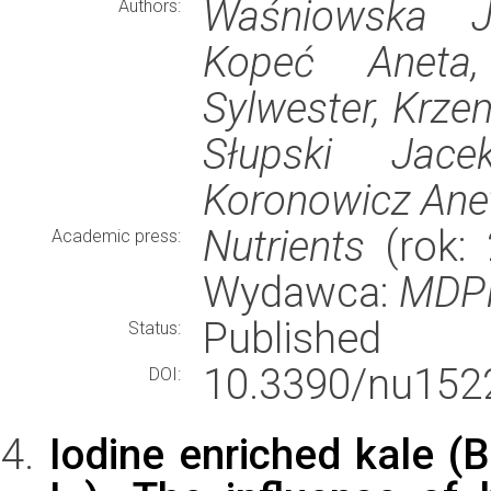
Waśniowska Ju
Authors:
Kopeć Aneta
Sylwester, Krze
Słupski Jacek
Koronowicz Ane
Nutrients
(rok: 
Academic press:
Wydawca:
MDP
Published
Status:
10.3390/nu152
DOI:
Iodine enriched kale (B