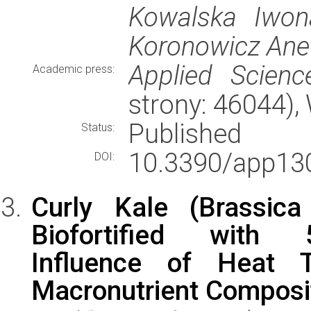
Kowalska Iwona
Koronowicz Ane
Applied Scienc
Academic press:
strony: 46044)
Published
Status:
10.3390/app13
DOI:
Curly Kale (Brassica
Biofortified with 5,
Influence of Heat T
Macronutrient Composit