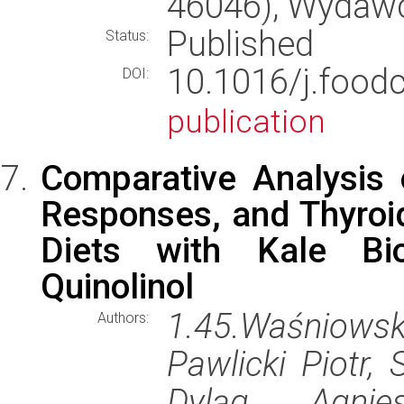
46046), Wydaw
Published
Status:
10.1016/j.foo
DOI:
publication
Comparative Analysis 
Responses, and Thyroi
Diets with Kale Biof
Quinolinol
1.45.Waśniows
Authors:
Pawlicki Piotr,
Dyląg Agnie