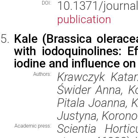
10.1371/journ
DOI:
publication
Kale (Brassica oleracea
with iodoquinolines: E
iodine and influence o
Krawczyk Katar
Authors:
Świder Anna, Ko
Pitala Joanna,
Justyna, Korono
Scientia Hortic
Academic press: