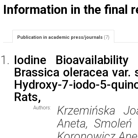
Information in the final 
Publication in academic press/journals
(7)
Iodine Bioavailabilit
Brassica oleracea var. s
Hydroxy-7-iodo-5-quin
Rats,
Krzemińska Jo
Authors:
Aneta, Smoleń 
Koronowicz Ane