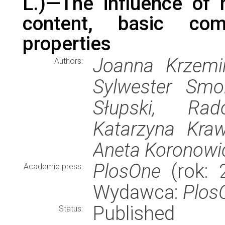
L.)—The influence of 
content, basic comp
properties
Joanna Krzemi
Authors:
Sylwester Smo
Słupski, Rad
Katarzyna Kra
Aneta Koronowi
PlosOne
(rok: 2
Academic press:
Wydawca:
Plos
Published
Status: