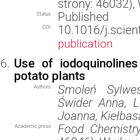
strony: 46032)
Published
Status:
10.1016/j.sci
DOI:
publication
Use of iodoquinolines 
potato plants
Smoleń Sylwes
Authors:
Świder Anna, L
Joanna, Kiełbas
Food Chemistr
Academic press: