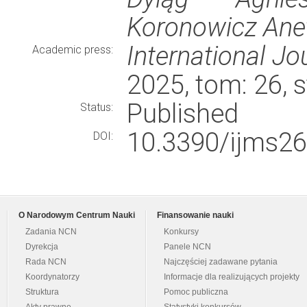
Koronowicz Ane
International Jo
Academic press:
2025, tom: 26, 
Published
Status:
10.3390/ijms2
DOI:
O Narodowym Centrum Nauki
Finansowanie nauki
Zadania NCN
Konkursy
Dyrekcja
Panele NCN
Rada NCN
Najczęściej zadawane pytania
Koordynatorzy
Informacje dla realizujących projekty
Struktura
Pomoc publiczna