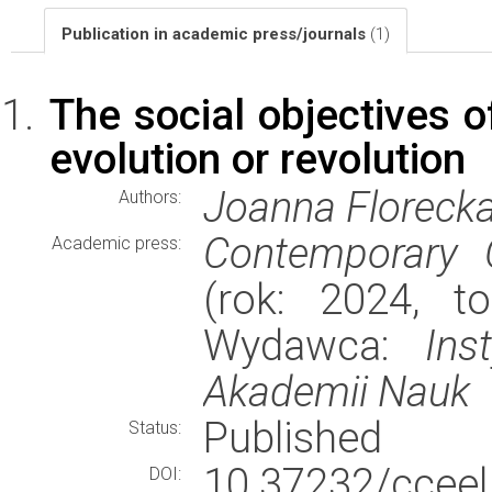
Publication in academic press/journals
(1)
The social objectives 
evolution or revolution
Joanna Floreck
Authors:
Contemporary 
Academic press:
(rok: 2024, t
Wydawca:
Ins
Akademii Nauk
Published
Status:
10.37232/cceel
DOI: