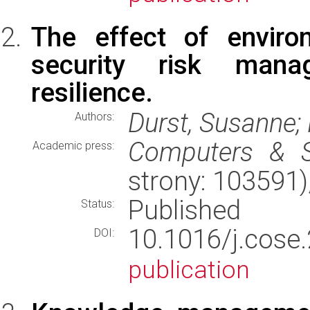
The effect of enviro
security risk mana
resilience.
Durst, Susanne; 
Authors:
Computers & S
Academic press:
strony: 103591
Published
Status:
10.1016/j.co
DOI:
publication