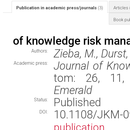
Publication in academic press/journals
(3)
Articles
Book pub
of knowledge risk mana
Zieba, M., Durst,
Authors:
Journal of Kn
Academic press:
tom: 26, 11, 
Emerald
Published
Status:
10.1108/JKM-
DOI:
publication