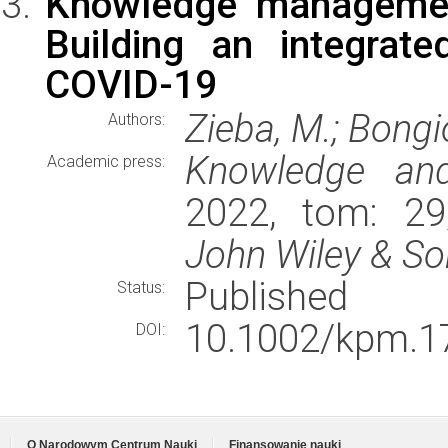
Knowledge managemen
Building an integrat
COVID-19
Zieba, M.; Bongio
Authors:
Knowledge an
Academic press:
2022, tom: 29
John Wiley & S
Published
Status:
10.1002/kpm.1
DOI:
O Narodowym Centrum Nauki
Finansowanie nauki