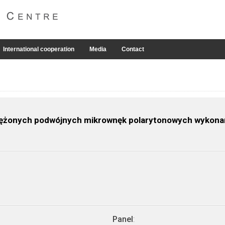
International cooperation
Media
Contact
zężonych podwójnych mikrownęk polarytonowych wykonany
Panel
: