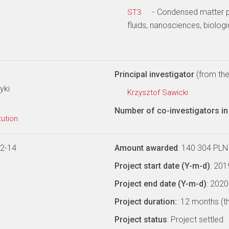
- Condensed matter ph
ST3
fluids, nanosciences, biologi
Principal investigator
(from the 
yki
Krzysztof Sawicki
Number of co-investigators in 
tution
12-14
Amount awarded
: 140 304 PLN
Project start date (Y-m-d)
: 20
Project end date (Y-m-d)
: 202
Project duration:
: 12 months (t
Project status
: Project settled