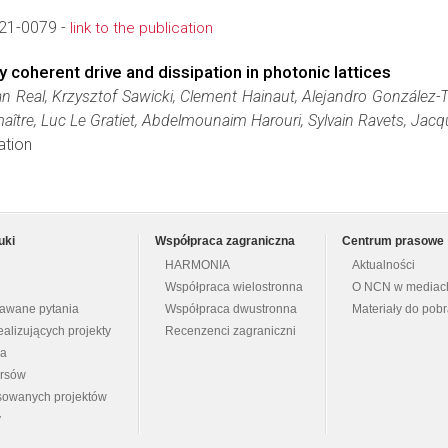
21-0079 -
link to the publication
 coherent drive and dissipation in photonic lattices
 Real, Krzysztof Sawicki, Clement Hainaut, Alejandro González-Tu
maître, Luc Le Gratiet, Abdelmounaim Harouri, Sylvain Ravets, Jac
ation
uki
Współpraca zagraniczna
Centrum prasowe
HARMONIA
Aktualności
Współpraca wielostronna
O NCN w mediac
dawane pytania
Współpraca dwustronna
Materiały do pob
ealizujących projekty
Recenzenci zagraniczni
na
ursów
nsowanych projektów
y