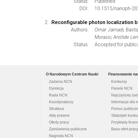
Status:
Published
DOI:
10.1515/nanoph-20
Reconfigurable photon localization by
Authors:
Omar Jamadi, Bastian
Morassi, Aristide Le
Status:
Accepted for public
O Narodowym Centrum Nauki
Finansowanie na
Zadania NCN
Konkursy
Dyrekcja
Panele NCN
Rada NCN
Najczęściej za
Koordynatorzy
Informacje dla r
Struktura
Pomoc publicz
Akty prawne
Statystyki konk
Oferty pracy
Przykłady fina
Zamówienia publiczne
Baza ofert prac
Nagroda NCN