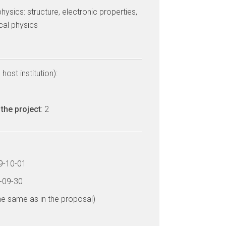
ysics: structure, electronic properties,
cal physics
host institution):
the project
: 2
19-10-01
0-09-30
he same as in the proposal)