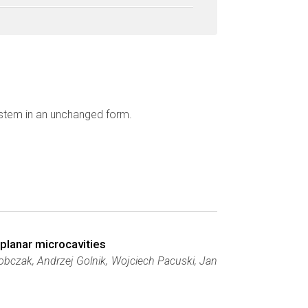
ystem in an unchanged form.
planar microcavities
obczak, Andrzej Golnik, Wojciech Pacuski, Jan