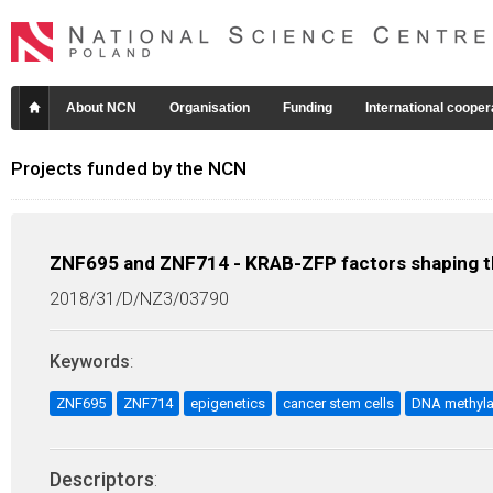
About NCN
Organisation
Funding
International cooper
Projects funded by the NCN
ZNF695 and ZNF714 - KRAB-ZFP factors shaping the
2018/31/D/NZ3/03790
Keywords
:
ZNF695
ZNF714
epigenetics
cancer stem cells
DNA methyla
Descriptors
: