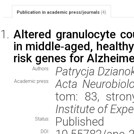
Publication in academic press/journals
(4)
Altered granulocyte c
in middle‑aged, health
risk genes for Alzheime
Patrycja Dziano
Authors:
Acta Neurobiolo
Academic press:
tom: 83, stro
Institute of Exp
Published
Status:
DOI: