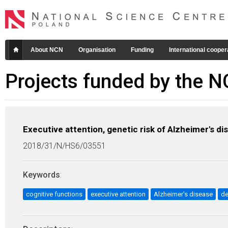
About NCN
Organisation
Funding
International cooper
Projects funded by the 
Executive attention, genetic risk of Alzheimer's d
2018/31/N/HS6/03551
Keywords
:
cognitive functions
executive attention
Alzheimer's disease
d