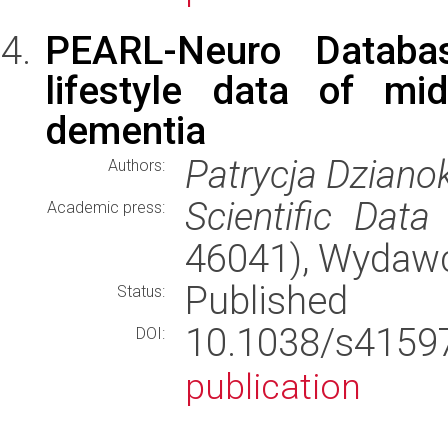
PEARL-Neuro Databa
lifestyle data of mi
dementia
Patrycja Dziano
Authors:
Scientific Data
(
Academic press:
46041), Wydaw
Published
Status:
10.1038/s415
DOI:
publication