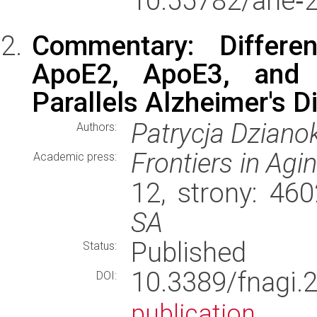
10.55782/ane‑
Commentary: Differen
ApoE2, ApoE3, and
Parallels Alzheimer's D
Patrycja Dziano
Authors:
Frontiers in Ag
Academic press:
12, strony: 46
SA
Published
Status:
10.3389/fnag
DOI:
publication