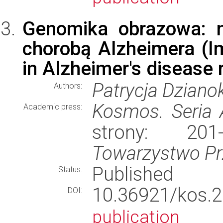
Genomika obrazowa: 
chorobą Alzheimera (I
in Alzheimer's disease 
Patrycja Dziano
Authors:
Kosmos. Seria A
Academic press:
strony: 20
Towarzystwo Pr
Published
Status:
10.36921/ko
DOI:
publication