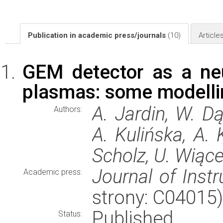
Publication in academic press/journals
(10)
Article
GEM detector as a neu
plasmas: some modelli
A. Jardin, W. Dą
Authors:
A. Kulińska, A.
Scholz, U. Wiąc
Journal of Inst
Academic press:
strony: C04015
Published
Status: