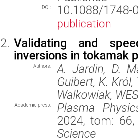
10.1088/1748-
DOI:
publication
Validating and spee
inversions in tokamak 
A. Jardin, D. M
Authors:
Guibert, K. Król
Walkowiak, WE
Plasma Physic
Academic press:
2024, tom: 66,
Science