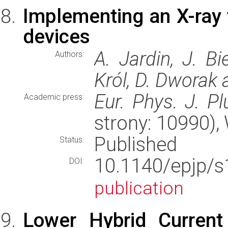
Implementing an X-ray
devices
A. Jardin, J. Bi
Authors:
Król, D. Dworak 
Eur. Phys. J. P
Academic press:
strony: 10990)
Published
Status:
10.1140/epjp/s
DOI:
publication
Lower Hybrid Current