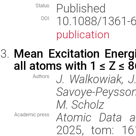
Published
Status:
10.1088/1361
DOI:
publication
Mean Excitation Energi
all atoms with 1 ≤ Z ≤ 
J. Walkowiak, J. 
Authors:
Savoye-Peysson,
M. Scholz
Atomic Data a
Academic press:
2025, tom: 16