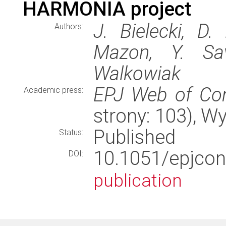
HARMONIA project
J. Bielecki, D.
Authors:
Mazon, Y. Sav
Walkowiak
EPJ Web of Co
Academic press:
strony: 103), 
Published
Status:
10.1051/epjco
DOI:
publication