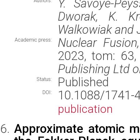
Y. Savoye-Peys
Authors:
Dworak, K. Kr
Walkowiak and J
Nuclear Fusio
Academic press:
2023, tom: 63,
Publishing Ltd o
Published
Status:
10.1088/1741
DOI:
publication
Approximate atomic mo