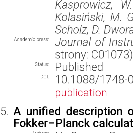
Kasprowicz, W.
Kolasiński, M. G
Scholz, D. Dwor
Journal of Inst
Academic press:
strony: C01073
Published
Status:
10.1088/1748-
DOI:
publication
A unified description 
Fokker–Planck calculat