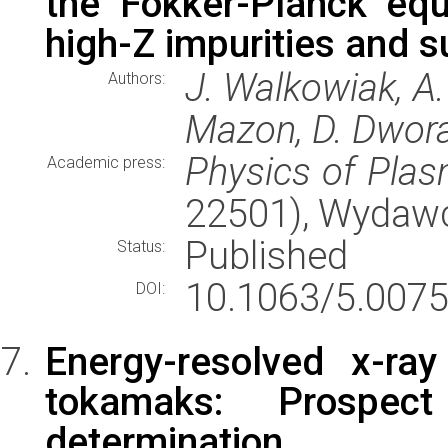
the Fokker-Planck equ
high-Z impurities and 
J. Walkowiak, A. 
Authors:
Mazon, D. Dwora
Physics of Pla
Academic press:
22501), Wydaw
Published
Status:
10.1063/5.0075
DOI:
Energy-resolved x-ra
tokamaks: Prospec
determination