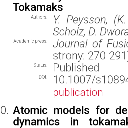
Tokamaks
Y. Peysson, (K. 
Authors:
Scholz, D. Dworak
Journal of Fus
Academic press:
strony: 270-29
Published
Status:
10.1007/s108
DOI:
publication
Atomic models for des
dynamics in tokam