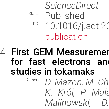
ScienceDirect
Published
Status:
10.1016/j.ad
DOI:
publication
First GEM Measuremen
for fast electrons an
studies in tokamaks
D. Mazon, M. Che
Authors:
K. Król, P. Mal
Malinowski, D