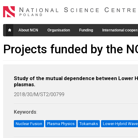
About NCN
Organisation
Funding
International cooper
Projects funded by the 
Study of the mutual dependence between Lower Hyb
plasmas.
2018/30/M/ST2/00799
Keywords
:
Nuclear Fusion
Plasma Physics
Tokamaks
Lower-Hybrid Wave