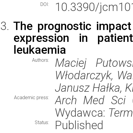
10.3390/jcm10
DOI:
The prognostic impac
expression in patien
leukaemia
Maciej Putows
Authors:
Włodarczyk, Wa
Janusz Hałka, K
Arch Med Sci
(
Academic press:
Wydawca:
Term
Published
Status: