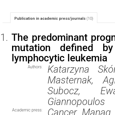
Publication in academic press/journals
(10)
The predominant progn
mutation defined b
lymphocytic leukemia
Katarzyna Skó
Authors:
Masternak, Ag
Subocz, Ewa
Giannopoulos
Cancer Manag.
Academic press: