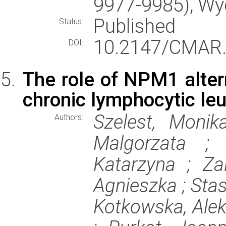
9977-9985), W
Published
Status:
10.2147/CMAR.
DOI:
The role of NPM1 altern
chronic lymphocytic le
Szelest, Monik
Authors:
Malgorzata ; 
Katarzyna ; Za
Agnieszka ; Stas
Kotkowska, Alek