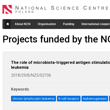
About NCN
Organisation
Funding
International cooper
Projects funded by the 
The role of microbiota-triggered antigen stimulat
leukemia
2018/29/B/NZ5/02706
Keywords
:
chronic lymphocytic leukemia
B-cell receptor
leukemogenesis