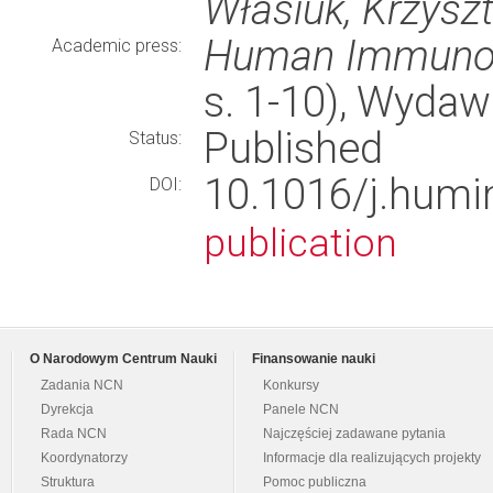
Własiuk, Krzysz
Human Immuno
Academic press:
s. 1-10), Wyda
Published
Status:
10.1016/j.hum
DOI:
publication
O Narodowym Centrum Nauki
Finansowanie nauki
Zadania NCN
Konkursy
Dyrekcja
Panele NCN
Rada NCN
Najczęściej zadawane pytania
Koordynatorzy
Informacje dla realizujących projekty
Struktura
Pomoc publiczna