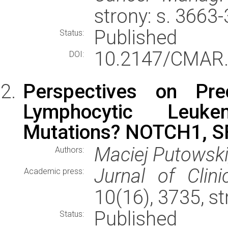
strony: s. 366
Published
Status:
10.2147/CMAR.
DOI:
Perspectives on Pre
Lymphocytic Leuke
Mutations? NOTCH1, 
Maciej Putowski
Authors:
Jurnal of Clini
Academic press:
10(16), 3735, s
Published
Status: