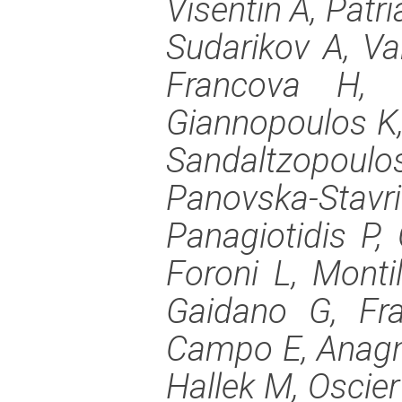
Visentin A, Patr
Sudarikov A, Va
Francova H, 
Giannopoulos K,
Sandaltzopoulos
Panovska-Stavr
Panagiotidis P,
Foroni L, Montil
Gaidano G, Fra
Campo E, Anagno
Hallek M, Oscier