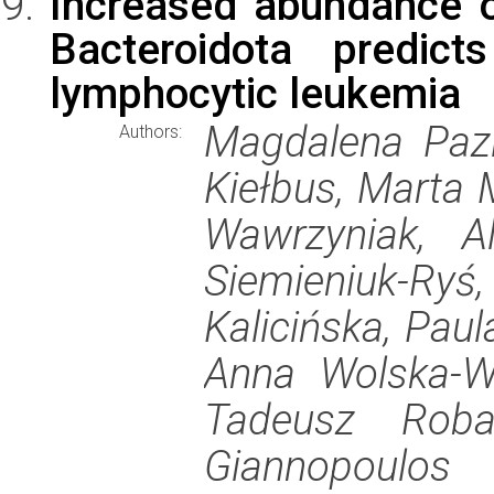
Increased abundance o
Bacteroidota predic
lymphocytic leukemia
Magdalena Pazi
Authors:
Kiełbus, Marta 
Wawrzyniak, A
Siemieniuk-Ry
Kalicińska, Pau
Anna Wolska-Wa
Tadeusz Robak
Giannopoulos