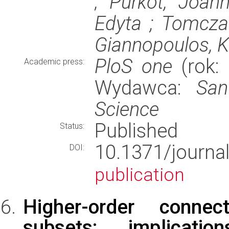
; Purkot, Joan
Edyta ; Tomczak
Giannopoulos, K
PloS one
(rok: 
Academic press:
Wydawca:
San
Science
Published
Status:
10.1371/journ
DOI:
publication
Higher-order connec
subsets: implicati