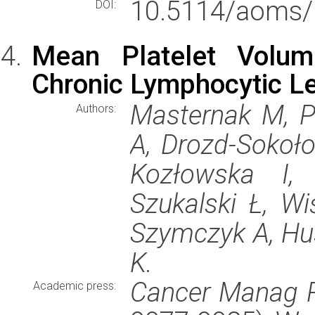
10.5114/aoms/
DOI:
Mean Platelet Volum
Chronic Lymphocytic L
Masternak M, P
Authors:
A, Drozd-Sokoło
Kozłowska I,
Szukalski Ł, Wi
Szymczyk A, Hu
K.
Cancer Manag 
Academic press: