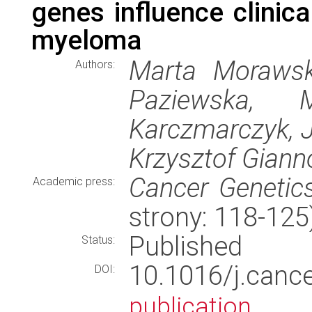
genes influence clinic
myeloma
Marta Morawsk
Authors:
Paziewska, M
Karczmarczyk, J
Krzysztof Giann
Cancer Genetic
Academic press:
strony: 118-12
Published
Status:
10.1016/j.canc
DOI:
publication