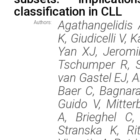
classification in CLL
Agathangelidis 
Authors:
K, Giudicelli V,
Yan XJ, Jeromi
Tschumper R, Su
van Gastel EJ, 
Baer C, Bagnara
Guido V, Mitte
A, Brieghel C
Stranska K, Ri