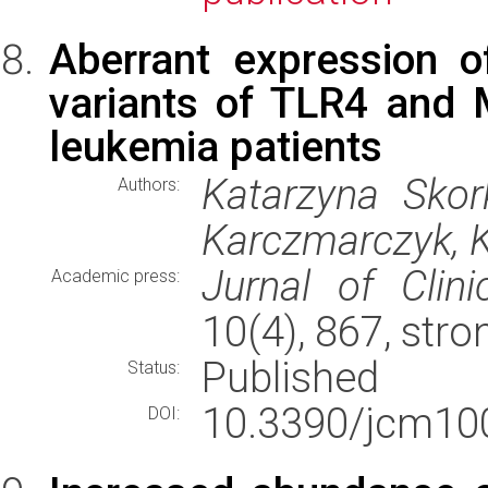
Aberrant expression o
variants of TLR4 and 
leukemia patients
Katarzyna Skor
Authors:
Karczmarczyk, 
Jurnal of Clini
Academic press:
10(4), 867, str
Published
Status:
10.3390/jcm10
DOI: