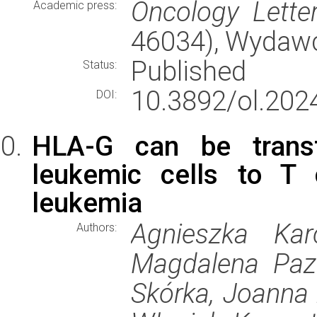
Oncology Lette
Academic press:
46034), Wydaw
Published
Status:
10.3892/ol.202
DOI:
HLA-G can be transf
leukemic cells to T 
leukemia
Agnieszka Kar
Authors:
Magdalena Pazi
Skórka, Joanna 