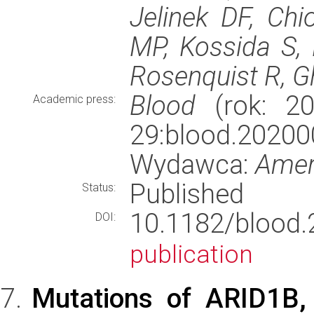
Jelinek DF, Chi
MP, Kossida S, 
Rosenquist R, G
Blood
(rok: 20
Academic press:
29:blood.20200
Wydawca:
Amer
Published
Status:
10.1182/bloo
DOI:
publication
Mutations of ARID1B