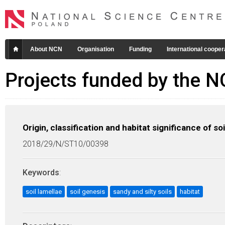
About NCN
Organisation
Funding
International cooper
Projects funded by the 
Origin, classification and habitat significance of so
2018/29/N/ST10/00398
Keywords
:
soil lamellae
soil genesis
sandy and silty soils
habitat