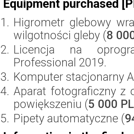
Equipment purchased [P
Higrometr glebowy wr
wilgotności gleby (
8 00
Licencja na oprogr
Professional 2019.
Komputer stacjonarny Al
Aparat fotograficzny 
powiększeniu (
5 000 P
Pipety automatyczne (
9