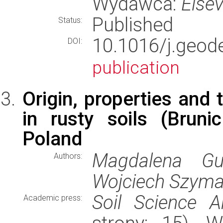
Wydawca:
Elsev
Published
Status:
10.1016/j.geo
DOI:
publication
Origin, properties and 
in rusty soils (Bruni
Poland
Magdalena Gus
Authors:
Wojciech Szyma
Soil Science A
Academic press: