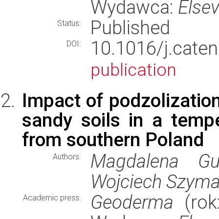
Wydawca:
Elsev
Published
Status:
10.1016/j.cat
DOI:
publication
Impact of podzolization
sandy soils in a temp
from southern Poland
Magdalena Gus
Authors:
Wojciech Szymań
Geoderma
(rok:
Academic press: