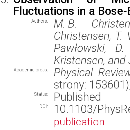
Fluctuations in a Bose
M. B. Christe
Authors:
Christensen, T. V
Pawłowski, D. 
Kristensen, and J
Physical Review
Academic press:
strony: 153601
Published
Status:
10.1103/PhysR
DOI:
publication