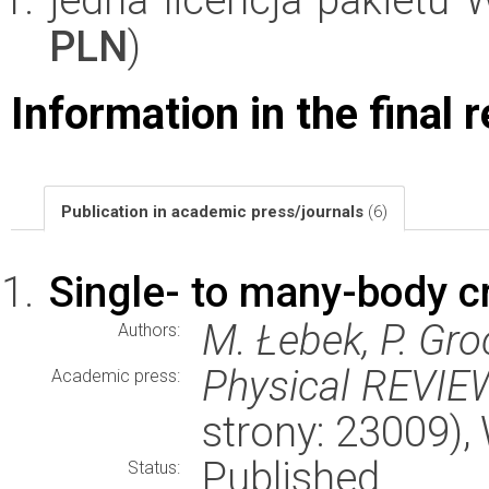
PLN
)
Information in the final 
Publication in academic press/journals
(6)
Single- to many-body c
M. Łebek, P. Gr
Authors:
Physical REVI
Academic press:
strony: 23009)
Published
Status: