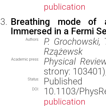
publication
Breathing mode of a
Immersed in a Fermi S
P. Grochowski, 
Authors:
Rzążewsk
Physical Review
Academic press:
strony: 103401
Published
Status:
10.1103/PhysR
DOI:
publication