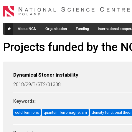
About NCN
Organisation
Funding
International cooper
Projects funded by the 
Dynamical Stoner instability
2018/29/B/ST2/01308
Keywords
:
cold fermions
quantum ferromagnetism
density functional theor