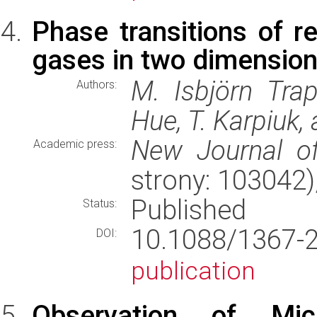
Phase transitions of 
gases in two dimensio
M. Isbjörn Tra
Authors:
Hue, T. Karpiuk,
New Journal o
Academic press:
strony: 103042
Published
Status:
10.1088/1367
DOI:
publication
Observation of Mi