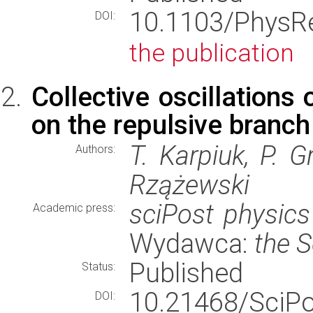
10.1103/PhysR
DOI:
the publication
Collective oscillation
on the repulsive branch
T. Karpiuk, P. 
Authors:
Rzążewski
sciPost physics
Academic press:
Wydawca:
the 
Published
Status:
10.21468/SciP
DOI: