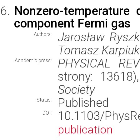
Nonzero-temperature 
component Fermi gas
Jarosław Ryszk
Authors:
Tomasz Karpiuk
PHYSICAL RE
Academic press:
strony: 13618
Society
Published
Status:
10.1103/Phys
DOI:
publication