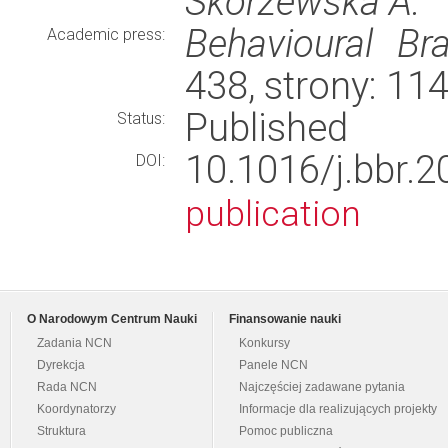
Skórzewska A.
Behavioural Br
Academic press:
438, strony: 1
Published
Status:
10.1016/j.bb
DOI:
publication
O Narodowym Centrum Nauki
Finansowanie nauki
Zadania NCN
Konkursy
Dyrekcja
Panele NCN
Rada NCN
Najczęściej zadawane pytania
Koordynatorzy
Informacje dla realizujących projekty
Struktura
Pomoc publiczna