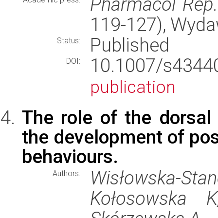
Pharmacol Rep
119-127), Wyd
Published
Status:
10.1007/s434
DOI:
publication
The role of the dorsal
the development of post
behaviours.
Wisłowska-Sta
Authors:
Kołosowska K