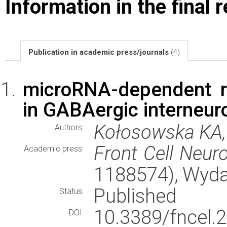
Information in the final 
Publication in academic press/journals
(4)
microRNA-dependent r
in GABAergic interneur
Kołosowska KA, 
Authors:
Front Cell Neuro
Academic press:
1188574), Wyd
Published
Status:
10.3389/fncel
DOI: