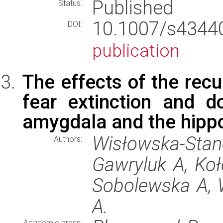
Published
Status:
10.1007/s434
DOI:
publication
The effects of the recu
fear extinction and 
amygdala and the hip
Wisłowska-Sta
Authors:
Gawryluk A, Koł
Sobolewska A, 
A.
Academic press: