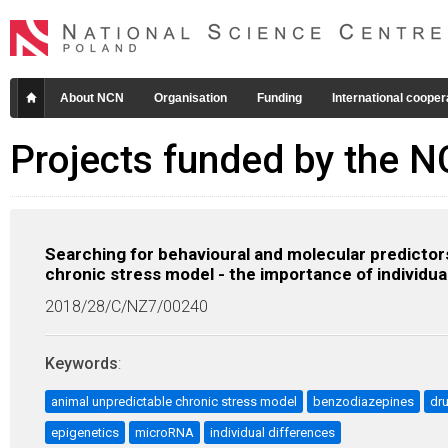
About NCN
Organisation
Funding
International cooper
Projects funded by the 
Searching for behavioural and molecular predictors
chronic stress model - the importance of individua
2018/28/C/NZ7/00240
Keywords
:
animal unpredictable chronic stress model
benzodiazepines
dr
epigenetics
microRNA
individual differences