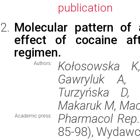
publication
Molecular pattern of
effect of cocaine af
regimen.
Kołosowska K
Authors:
Gawryluk A, 
Turzyńska D, 
Makaruk M, Maci
Pharmacol Rep
Academic press:
85-98), Wydaw