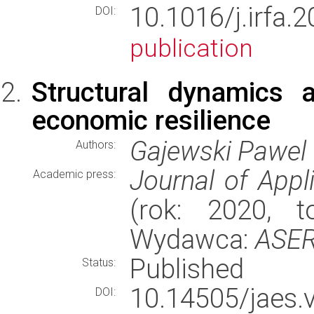
10.1016/j.irf
DOI:
publication
Structural dynamics a
economic resilience
Gajewski Pawel
Authors:
Journal of Appl
Academic press:
(rok: 2020, t
Wydawca:
ASE
Published
Status:
10.14505/jaes
DOI: