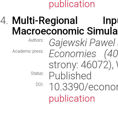
publication
Multi-Regional I
Macroeconomic Simulat
Gajewski Pawel 
Authors:
Economies (40
Academic press:
strony: 46072)
Published
Status:
10.3390/eco
DOI:
publication