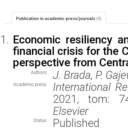
Publication in academic press/journals
(4)
Economic resiliency a
financial crisis for th
perspective from Centr
J. Brada, P. Gaj
Authors:
International R
Academic press:
2021, tom: 74
Elsevier
Published
Status: