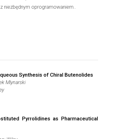
 z niezbędnym oprogramowaniem..
Aqueous Synthesis of Chiral Butenolides
k Mlynarski
ey
bstituted Pyrrolidines as Pharmaceutical