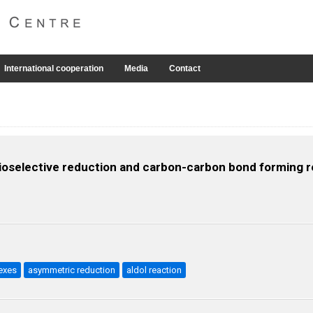
International cooperation
Media
Contact
tioselective reduction and carbon-carbon bond forming 
exes
asymmetric reduction
aldol reaction