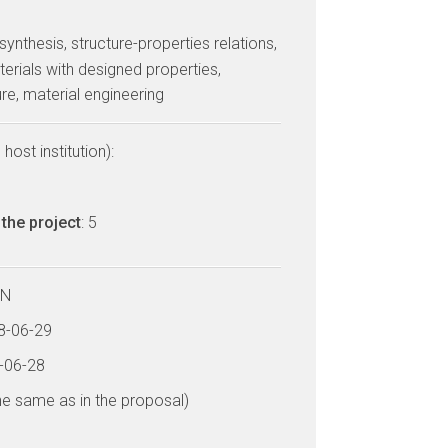
 synthesis, structure-properties relations,
erials with designed properties,
re, material engineering
host institution):
the project
: 5
LN
18-06-29
2-06-28
he same as in the proposal)