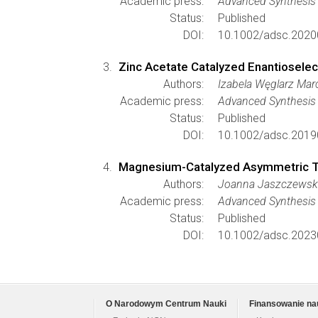
Academic press:
Advanced Synthesis 
Status:
Published
DOI:
10.1002/adsc.2020
Zinc Acetate Catalyzed Enantioselec
Authors:
Izabela Węglarz Mar
Academic press:
Advanced Synthesis 
Status:
Published
DOI:
10.1002/adsc.2019
Magnesium-Catalyzed Asymmetric Th
Authors:
Joanna Jaszczewska
Academic press:
Advanced Synthesis 
Status:
Published
DOI:
10.1002/adsc.2023
O Narodowym Centrum Nauki
Finansowanie na