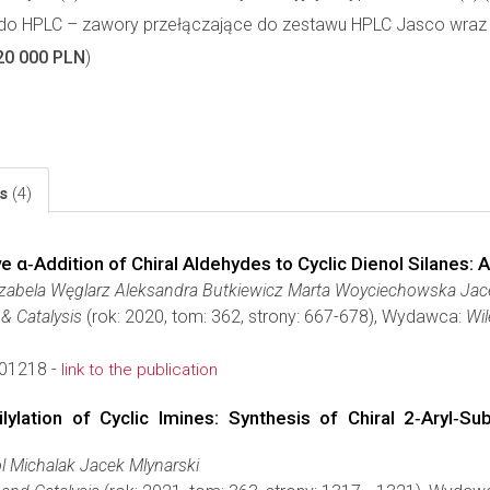
do HPLC – zawory przełączające do zestawu HPLC Jasco wraz
20 000 PLN
)
ls
(4)
 α‐Addition of Chiral Aldehydes to Cyclic Dienol Silanes: 
zabela Węglarz Aleksandra Butkiewicz Marta Woyciechowska Jace
& Catalysis
(rok: 2020, tom: 362, strony: 667-678), Wydawca:
Wil
01218 -
link to the publication
ylation of Cyclic Imines: Synthesis of Chiral 2‐Aryl‐Su
l Michalak Jacek Mlynarski