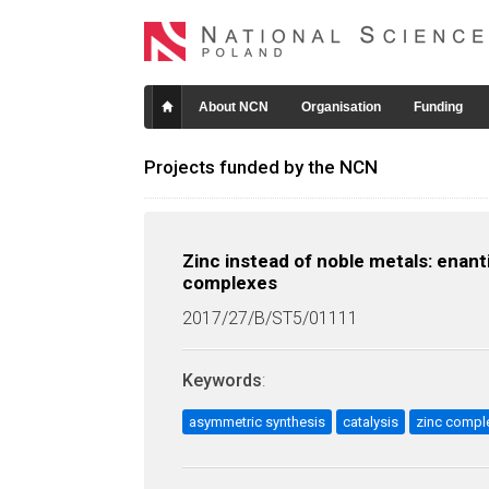
About NCN
Organisation
Funding
Projects funded by the NCN
Zinc instead of noble metals: enan
complexes
2017/27/B/ST5/01111
Keywords
:
asymmetric synthesis
catalysis
zinc compl