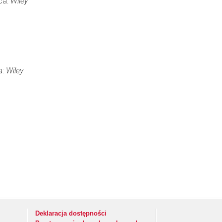
ca:
Wiley
a:
Wiley
Deklaracja dostępności