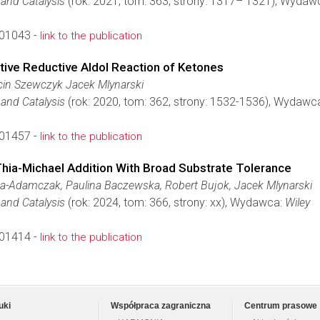
and Catalysis
(rok: 2021, tom: 363, strony: 1317– 1321), Wydaw
01043 -
link to the publication
tive Reductive Aldol Reaction of Ketones
cin Szewczyk Jacek Mlynarski
and Catalysis
(rok: 2020, tom: 362, strony: 1532-1536), Wydawc
01457 -
link to the publication
ia-Michael Addition With Broad Substrate Tolerance
-Adamczak, Paulina Baczewska, Robert Bujok, Jacek Mlynarski
and Catalysis
(rok: 2024, tom: 366, strony: xx), Wydawca:
Wiley
01414 -
link to the publication
uki
Współpraca zagraniczna
Centrum prasowe