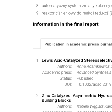
automatyczny system zmiany kolumny 
reaktor ciśnieniowy do reakcji redukcji (
Information in the final report
Publication in academic press/journa
Lewis Acid‐Catalyzed Stereoselective
Authors:
Anna Adamkiewicz I
Academic press:
Advanced Synthesis 
Status:
Published
DOI:
10.1002/adsc.2019
Zinc‐Catalyzed Asymmetric Hydrosil
Building Blocks
Authors:
Izabela Węglarz Karo