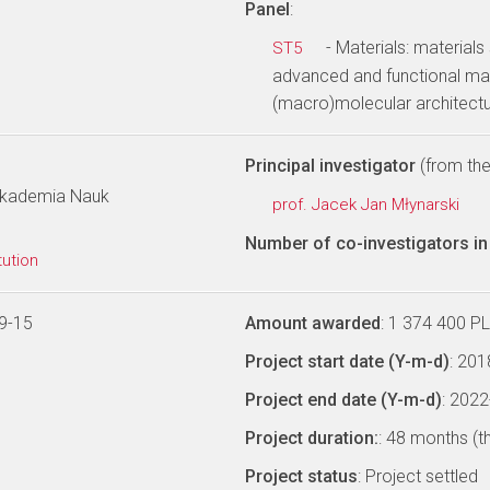
Panel
:
- Materials: materials
ST5
advanced and functional mat
(macro)molecular architectu
Principal investigator
(from the 
 Akademia Nauk
prof. Jacek Jan Młynarski
Number of co-investigators in 
tution
9-15
Amount awarded
: 1 374 400 P
Project start date (Y-m-d)
: 20
Project end date (Y-m-d)
: 202
Project duration:
: 48 months (t
Project status
: Project settled