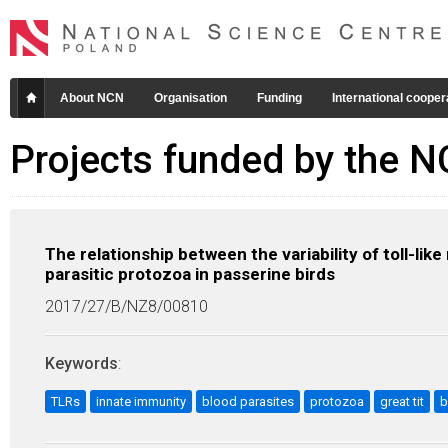
About NCN
Organisation
Funding
International cooper
Projects funded by the 
The relationship between the variability of toll-li
parasitic protozoa in passerine birds
2017/27/B/NZ8/00810
Keywords
:
TLRs
innate immunity
blood parasites
protozoa
great tit
b