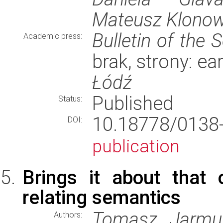
Mateusz Klonowsk
Bulletin of the 
Academic press:
brak, strony: e
Łódź
Published
Status:
10.18778/013
DOI:
publication
Brings it about that 
relating semantics
Tomasz Jarmuż
Authors: