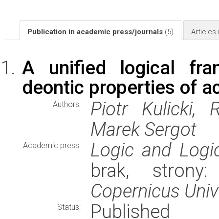
Publication in academic press/journals
(5)
Articles
A unified logical fr
deontic properties of a
Piotr Kulicki,
Authors:
Marek Sergot
Logic and Logi
Academic press:
brak, stron
Copernicus Unive
Published
Status: