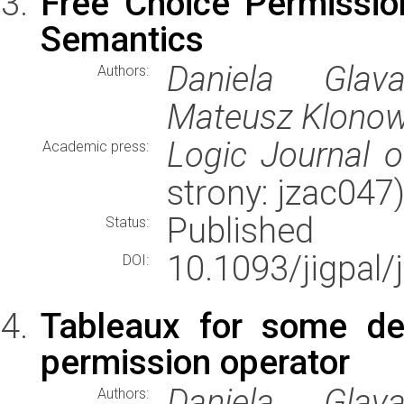
Free Choice Permission
Semantics
Daniela Glav
Authors:
Mateusz Klonowsk
Logic Journal o
Academic press:
strony: jzac04
Published
Status:
10.1093/jigpal/
DOI:
Tableaux for some deo
permission operator
Daniela Glav
Authors: