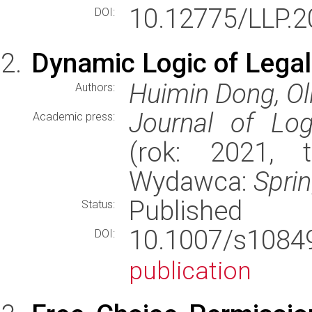
10.12775/LLP.2
DOI:
Dynamic Logic of Lega
Huimin Dong, Ol
Authors:
Journal of Log
Academic press:
(rok: 2021, 
Wydawca:
Spri
Published
Status:
10.1007/s108
DOI:
publication