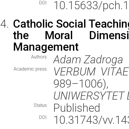
10.15633/pch.
DOI:
Catholic Social Teachin
the Moral Dimensi
Management
Adam Zadroga
Authors:
VERBUM VITAE
Academic press:
989–1006
UNIWERSYTET L
Published
Status:
10.31743/vv.14
DOI: