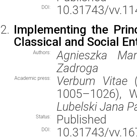
10.31743/vv.11
DOI:
Implementing the Pri
Classical and Social En
Agnieszka Mar
Authors:
Zadroga
Verbum Vitae
(
Academic press:
1005–1026), 
Lubelski Jana Pa
Published
Status:
10.31743/vv.16
DOI: