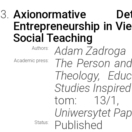
Axionormative D
Entrepreneurship in Vie
Social Teaching
Adam Zadroga
Authors:
The Person and 
Academic press:
Theology, Edu
Studies Inspired
tom: 13/1, 
Uniwersytet Pap
Published
Status: