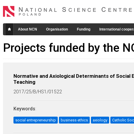
About NCN
Organisation
Funding
International cooper
Projects funded by the 
Normative and Axiological Determinants of Social E
Teaching
2017/25/B/HS1/01522
Keywords
:
social entrepreneurship
business ethics
axiology
Catholic Soc