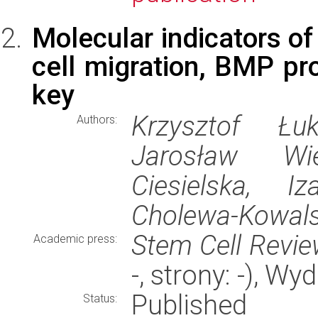
Molecular indicators of
cell migration, BMP pro
key
Krzysztof Łuk
Authors:
Jarosław Wie
Ciesielska, I
Cholewa-Kowals
Stem Cell Revi
Academic press:
-, strony: -), W
Published
Status: