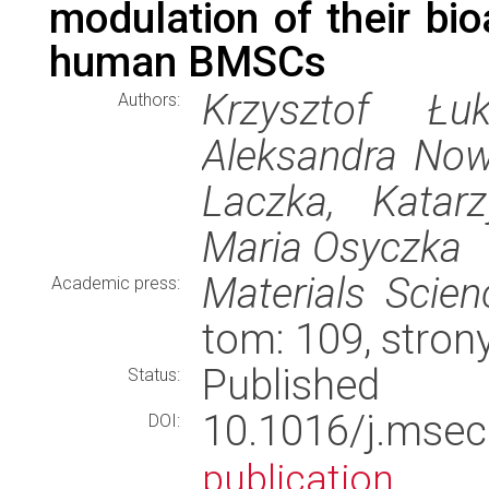
modulation of their bio
human BMSCs
Krzysztof Łuk
Authors:
Aleksandra Now
Laczka, Katar
Maria Osyczka
Materials Scie
Academic press:
tom: 109, stro
Published
Status:
10.1016/j.ms
DOI:
publication