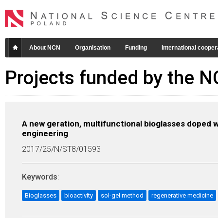
About NCN
Organisation
Funding
International cooper
Projects funded by the 
A new geration, multifunctional bioglasses doped wi
engineering
2017/25/N/ST8/01593
Keywords
:
Bioglasses
bioactivity
sol-gel method
regenerative medicine