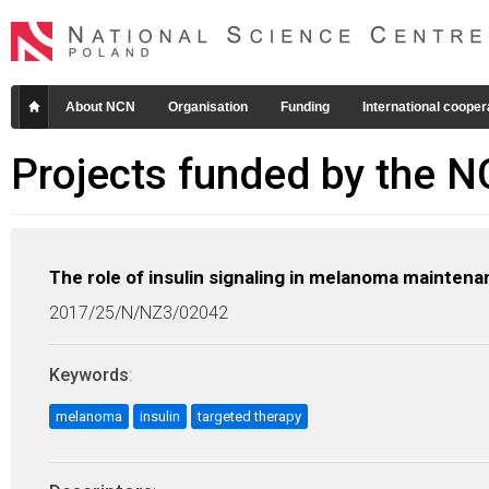
About NCN
Organisation
Funding
International cooper
Projects funded by the 
The role of insulin signaling in melanoma mainten
2017/25/N/NZ3/02042
Keywords
:
melanoma
insulin
targeted therapy