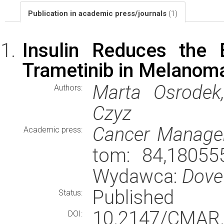
Publication in academic press/journals
(1)
Insulin Reduces the 
Trametinib in Melanoma
Marta Osrodek,
Authors:
Czyz
Cancer Manage
Academic press:
tom: 84,180555
Wydawca:
Dove
Published
Status:
10.2147/CMAR.
DOI: