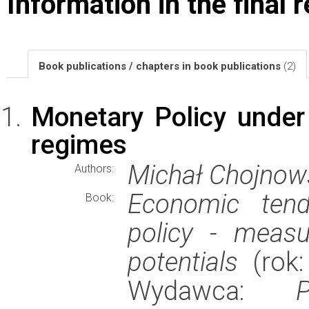
Information in the final 
Book publications / chapters in book publications
(2)
Monetary Policy under
regimes
Michał Chojnow
Authors:
Economic ten
Book:
policy - meas
potentials
(rok:
Wydawca: