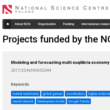
About NCN
Organisation
Funding
International cooper
Projects funded by the 
Modeling and forecasting multi euqilibria econom
2017/25/N/HS4/02344
Keywords
:
market sentiments
global games
coordination
higher-order be
neural network
Newkeysian model
Google Trends