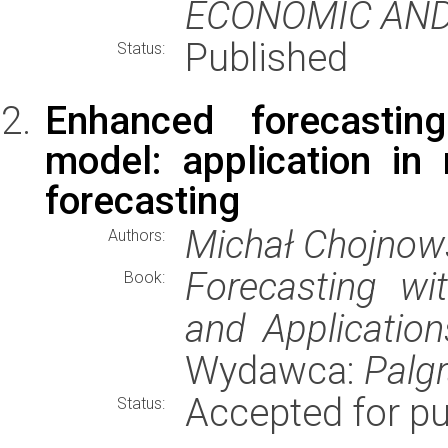
ECONOMIC AND
Published
Status:
Enhanced forecasti
model: application in 
forecasting
Michał Chojnow
Authors:
Forecasting with
Book:
and Application
Wydawca:
Palg
Accepted for pu
Status: