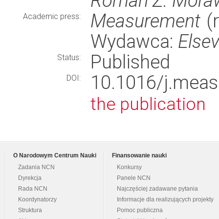
Roman Z. Mora
Measurement
(r
Academic press:
Wydawca:
Elsev
Published
Status:
10.1016/j.mea
DOI:
the publication
O Narodowym Centrum Nauki
Finansowanie nauki
Zadania NCN
Konkursy
Dyrekcja
Panele NCN
Rada NCN
Najczęściej zadawane pytania
Koordynatorzy
Informacje dla realizujących projekty
Struktura
Pomoc publiczna