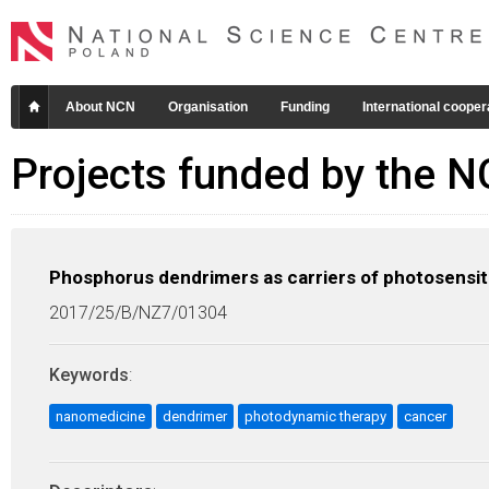
About NCN
Organisation
Funding
International cooper
Projects funded by the 
Phosphorus dendrimers as carriers of photosensitiz
2017/25/B/NZ7/01304
Keywords
:
nanomedicine
dendrimer
photodynamic therapy
cancer