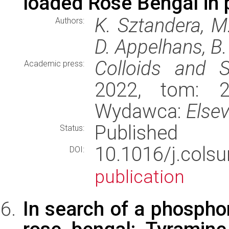
loaded Rose Bengal in
K. Sztandera, M
Authors:
D. Appelhans, B
Colloids and S
Academic press:
2022, tom: 21
Wydawca:
Elsev
Published
Status:
10.1016/j.cols
DOI:
publication
In search of a phospho