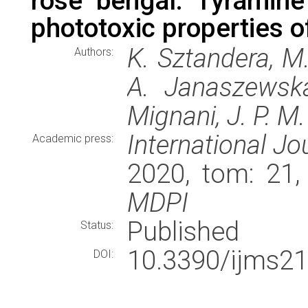
rose bengal: Tyramine 
phototoxic properties o
K. Sztandera, M
Authors:
A. Janaszewska
Mignani, J. P. M
International Jo
Academic press:
2020, tom: 21,
MDPI
Published
Status:
10.3390/ijms2
DOI: