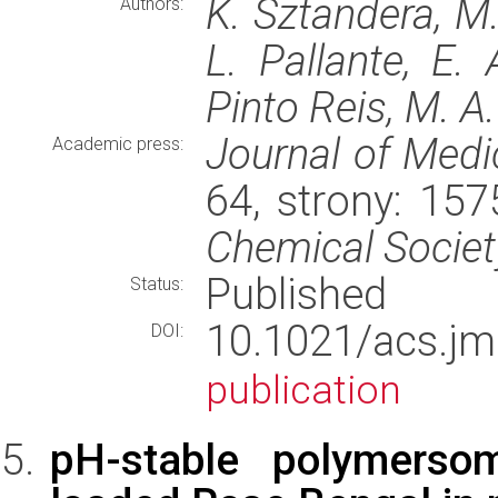
K. Sztandera, M.
Authors:
L. Pallante, E. 
Pinto Reis, M. A
Journal of Medi
Academic press:
64, strony: 15
Chemical Societ
Published
Status:
10.1021/acs.j
DOI:
publication
pH-stable polymersom