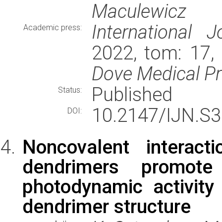
Maculewicz
International 
Academic press:
2022, tom: 17,
Dove Medical P
Published
Status:
10.2147/IJN.S
DOI:
Noncovalent intera
dendrimers promote
photodynamic activity
dendrimer structure