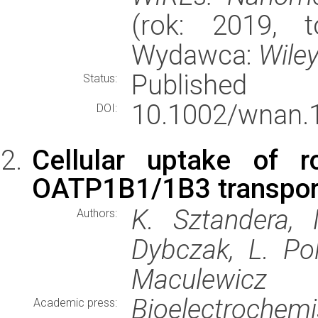
(rok: 2019, t
Wydawca:
Wiley
Published
Status:
10.1002/wnan.
DOI:
Cellular uptake of 
OATP1B1/1B3 transpor
K. Sztandera, 
Authors:
Dybczak, L. Pol
Maculewicz
Bioelectrochemi
Academic press: