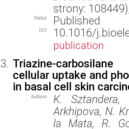
strony: 108449
Published
Status:
10.1016/j.bioe
DOI:
publication
Triazine-carbosila
cellular uptake and pho
in basal cell skin carci
K. Sztandera, 
Authors:
Arkhipova, N. Kn
la Mata, R. Go