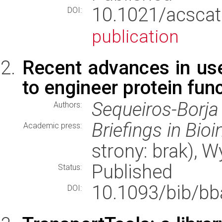
10.1021/acsc
DOI:
publication
Recent advances in use
to engineer protein fun
Sequeiros-Borja
Authors:
Briefings in Bio
Academic press:
strony: brak), 
Published
Status:
10.1093/bib/bb
DOI: