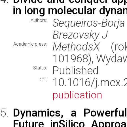
in long molecular dyna
Sequeiros-Borj
Authors:
Brezovsky J
MethodsX
(rok
Academic press:
101968), Wyda
Published
Status:
10.1016/j.me
DOI:
publication
Dynamics, a Powerfu
Future inSilico Appro