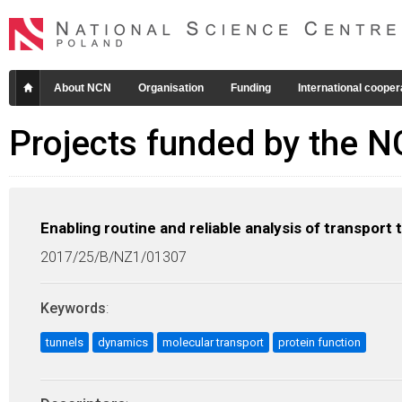
About NCN
Organisation
Funding
International cooper
Projects funded by the 
Enabling routine and reliable analysis of transport 
2017/25/B/NZ1/01307
Keywords
:
tunnels
dynamics
molecular transport
protein function