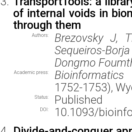
TransportTools: a libra
of internal voids in bi
through them
Brezovsky J, T
Authors:
Sequeiros-Bor
Dongmo Foumth
Bioinformatics
(
Academic press:
1752-1753), W
Published
Status:
10.1093/bioinfo
DOI:
Divide-and-conquer app