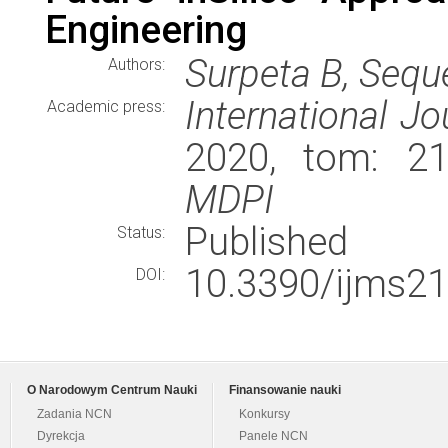
Engineering
Surpeta B, Sequ
Authors:
International J
Academic press:
2020, tom: 21
MDPI
Published
Status:
10.3390/ijms2
DOI:
O Narodowym Centrum Nauki
Finansowanie nauki
Zadania NCN
Konkursy
Dyrekcja
Panele NCN