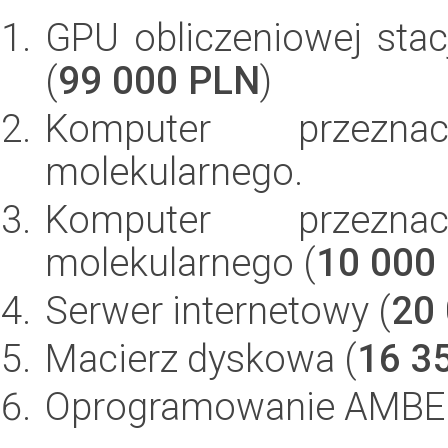
GPU obliczeniowej stacj
(
99 000 PLN
)
Komputer przezn
molekularnego.
Komputer przezn
molekularnego (
10 000
Serwer internetowy (
20
Macierz dyskowa (
16 3
Oprogramowanie AMBE