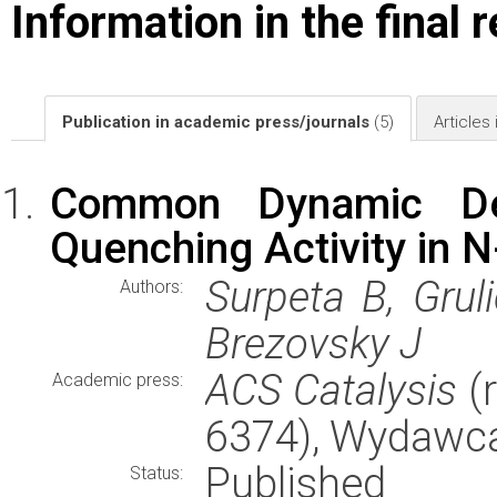
Information in the final 
Publication in academic press/journals
(5)
Articles
Common Dynamic De
Quenching Activity in 
Surpeta B, Grul
Authors:
Brezovsky J
ACS Catalysis
(r
Academic press:
6374), Wydawc
Published
Status: