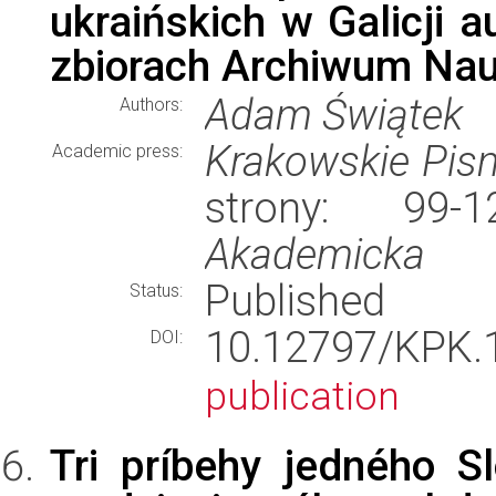
ukraińskich w Galicji 
zbiorach Archiwum Nau
Adam Świątek
Authors:
Krakowskie Pi
Academic press:
strony: 99
Akademicka
Published
Status:
10.12797/KPK
DOI:
publication
Tri príbehy jedného S