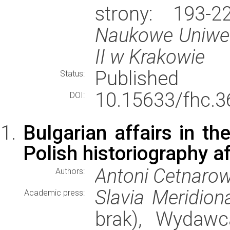
strony: 193-
Naukowe Uniwer
II w Krakowie
Published
Status:
10.15633/fhc.3
DOI:
Bulgarian affairs in th
Polish historiography a
Antoni Cetnarow
Authors:
Slavia Meridiona
Academic press:
brak), Wydaw