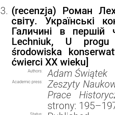
(recenzja) Роман Ле
світу. Українські к
Галичині в першій 
Lechniuk, U progu 
środowiska konserwat
ćwierci XX wieku]
Adam Świątek
Authors:
Zeszyty Naukowe
Academic press:
Prace Historyc
strony: 195–19
Status: