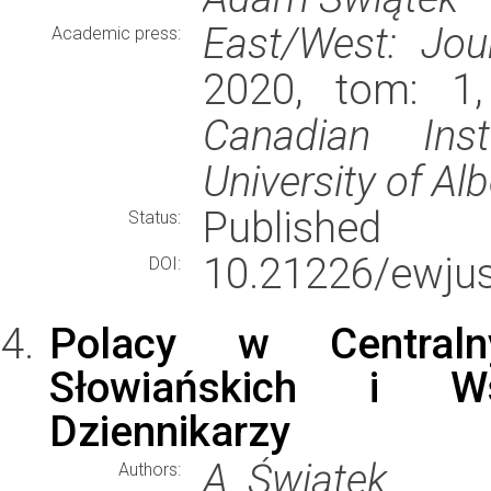
East/West: Jou
Academic press:
2020, tom: 1,
Canadian Inst
University of Al
Published
Status:
10.21226/ewju
DOI:
Polacy w Centraln
Słowiańskich i Ws
Dziennikarzy
A. Świątek
Authors: