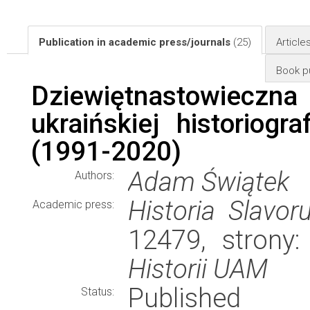
Publication in academic press/journals
(25)
Article
Book pu
Dziewiętnastowieczna
ukraińskiej historiogra
(1991-2020)
Adam Świątek
Authors:
Historia Slavor
Academic press:
12479, strony
Historii UAM
Published
Status: