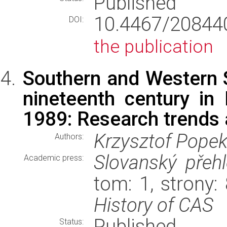
Published
10.4467/2084
DOI:
the publication
Southern and Western S
nineteenth century in 
1989: Research trends 
Krzysztof Pope
Authors:
Slovanský přeh
Academic press:
tom: 1, strony
History of CAS
Published
Status: