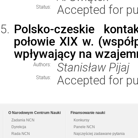
Accepted for pu
Status:
Polsko-czeskie konta
połowie XIX w. (współ
wpływający na wzajemn
Stanisław Pijaj
Authors:
Accepted for pu
Status:
O Narodowym Centrum Nauki
Finansowanie nauki
Zadania NCN
Konkursy
Dyrekcja
Panele NCN
Rada NCN
Najczęściej zadawane pytania