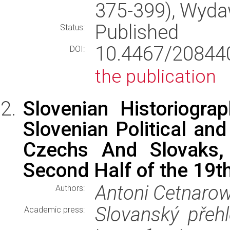
375-399), Wyd
Published
Status:
10.4467/2084
DOI:
the publication
Slovenian Historiogra
Slovenian Political and
Czechs And Slovaks, 
Second Half of the 19t
Antoni Cetnarow
Authors:
Slovanský přeh
Academic press: