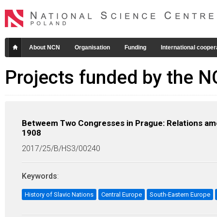
About NCN
Organisation
Funding
International cooper
Projects funded by the 
Betweem Two Congresses in Prague: Relations amo
1908
2017/25/B/HS3/00240
Keywords
:
History of Slavic Nations
Central Europe
South-Eastern Europe