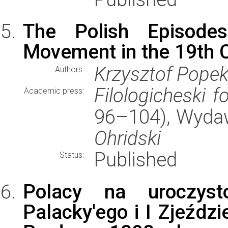
The Polish Episode
Movement in the 19th 
Krzysztof Pope
Authors:
Filologicheski 
Academic press:
96–104), Wyda
Ohridski
Published
Status:
Polacy na uroczyst
Palacky'ego i I Zjeźdz