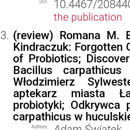
10.4467/2084
DOI:
the publication
(review) Romana M. B
Kindraczuk: Forgotten 
of Probiotics; Discove
Bacillus carpathicu
Włodzimierz Sylwest
aptekarz miasta Ła
probiotyki; Odkrywca p
carpathicus w huculski
Adam Świątek
Authors: