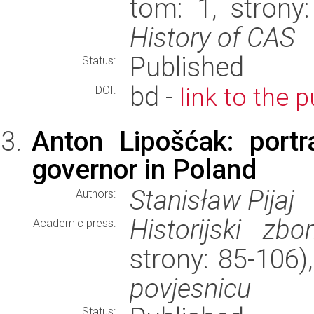
tom: 1, strony
History of CAS
Published
Status:
bd -
link to the 
DOI:
Anton Lipošćak: portr
governor in Poland
Stanisław Pijaj
Authors:
Historijski zbor
Academic press:
strony: 85-106
povjesnicu
Status: