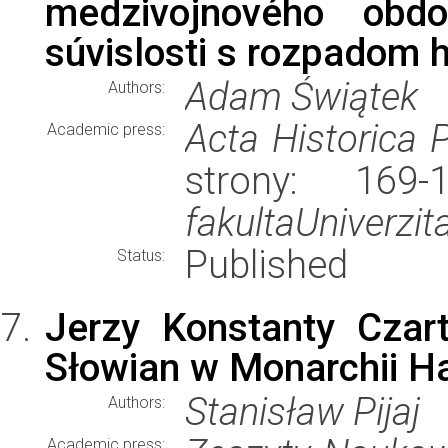
medzivojnového obdo
súvislosti s rozpadom 
Adam Świątek
Authors:
Acta Historica 
Academic press:
strony: 169
fakultaUniverzi
Published
Status:
Jerzy Konstanty Czar
Słowian w Monarchii H
Stanisław Pijaj
Authors:
Academic press: