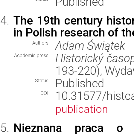
Published
The 19th century histo
in Polish research of the
Adam Świątek
Authors:
Historický časo
Academic press:
193-220), Wyd
Published
Status:
10.31577/hist
DOI:
publication
Nieznana praca o h