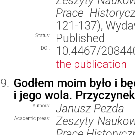
Zeszyty Naukowe
Prace Historyc
121-137), Wyd
Published
Status:
10.4467/2084
DOI:
the publication
Godłem moim było i będ
i jego wola. Przyczynek
Janusz Pezda
Authors:
Zeszyty Naukowe
Academic press:
Prace Historycz