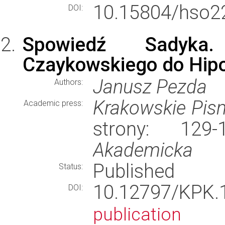
10.15804/hso2
DOI:
Spowiedź Sadyka.
Czaykowskiego do Hipol
Janusz Pezda
Authors:
Krakowskie Pi
Academic press:
strony: 12
Akademicka
Published
Status:
10.12797/KPK
DOI:
publication