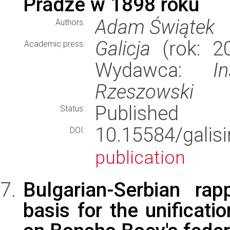
Pradze w 1898 roku
Adam Świątek
Authors:
Galicja
(rok: 20
Academic press:
Wydawca:
I
Rzeszowski
Published
Status:
10.15584/gali
DOI:
publication
Bulgarian-Serbian ra
basis for the unificati