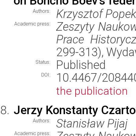
on Boncho Boev's feder
Krzysztof Pope
Authors:
Zeszyty Naukowe
Academic press:
Prace Historyc
299-313), Wyd
Published
Status:
10.4467/2084
DOI:
the publication
Jerzy Konstanty Czartor
Stanisław Pijaj
Authors:
Academic press: