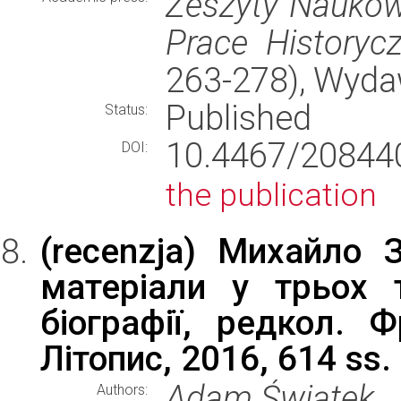
Zeszyty Naukowe
Prace Historyc
263-278), Wyd
Published
Status:
10.4467/2084
DOI:
the publication
(recenzja) Михайло З
матеріали у трьох 
біографії, редкол. Ф
Літопис, 2016, 614 ss. +
Adam Świątek
Authors: