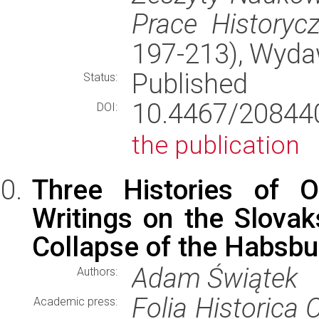
Prace Historyc
197-213), Wyd
Published
Status:
10.4467/2084
DOI:
the publication
Three Histories of O
Writings on the Slovaks
Collapse of the Habsb
Adam Świątek
Authors:
Folia Historica 
Academic press: