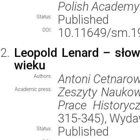
Polish Academy
Published
Status:
10.11649/sm.1
DOI:
Leopold Lenard – słow
wieku
Antoni Cetnarow
Authors:
Zeszyty Naukowe
Academic press:
Prace Historyc
315-345), Wyd
Published
Status: