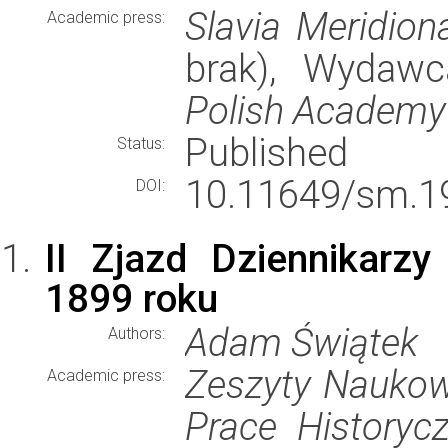
Slavia Meridiona
Academic press:
brak), Wydaw
Polish Academy
Published
Status:
10.11649/sm.1
DOI:
II Zjazd Dziennikarz
1899 roku
Adam Świątek
Authors:
Zeszyty Naukowe
Academic press:
Prace Historyc