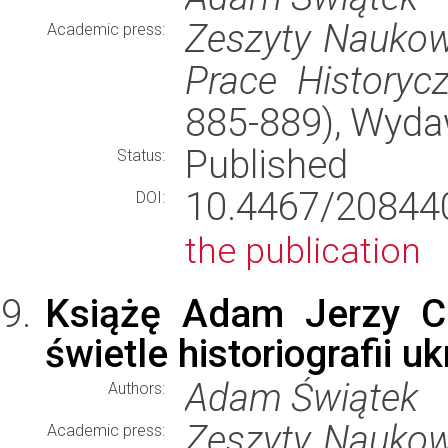
Zeszyty Naukowe
Academic press:
Prace Historyc
885-889), Wyd
Published
Status:
10.4467/2084
DOI:
the publication
Książę Adam Jerzy Cz
świetle historiografii uk
Adam Świątek
Authors:
Zeszyty Naukowe
Academic press: