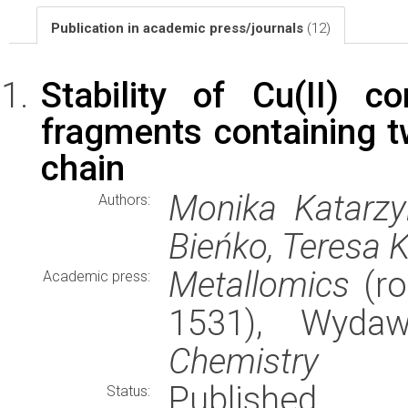
Publication in academic press/journals
(12)
Stability of Cu(II) 
fragments containing t
chain
Monika Katarzyn
Authors:
Bieńko, Teresa
Metallomics
(ro
Academic press:
1531), Wyda
Chemistry
Published
Status: