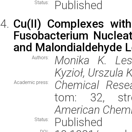
Published
Status:
Cu(II) Complexes wit
Fusobacterium Nucleat
and Malondialdehyde L
Monika K. Lesi
Authors:
Kyzioł, Urszula
Chemical Resea
Academic press:
tom: 32, str
American Chemi
Published
Status:
DOI: