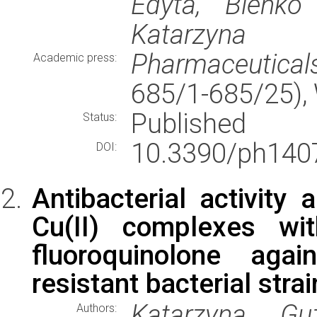
Edyta, Bieńko
Katarzyna
Pharmaceutical
Academic press:
685/1-685/25)
Published
Status:
10.3390/ph140
DOI:
Antibacterial activity
Cu(II) complexes wi
fluoroquinolone agai
resistant bacterial stra
Katarzyna Guz
Authors: