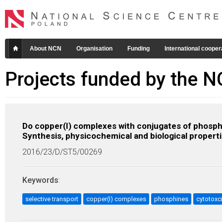
About NCN
Organisation
Funding
International cooper
Projects funded by the 
Do copper(I) complexes with conjugates of phosphi
Synthesis, physicochemical and biological properti
2016/23/D/ST5/00269
Keywords
:
selective transport
copper(I) complexes
phosphines
cytotoxci