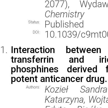
2077), Wyda
Chemistry
Published
Status:
10.1039/c9mt0
DOI:
Interaction betwe
transferrin and ir
phosphines derived 
potent anticancer drug.
Kozieł Sand
Authors:
Katarzyna, Wojt