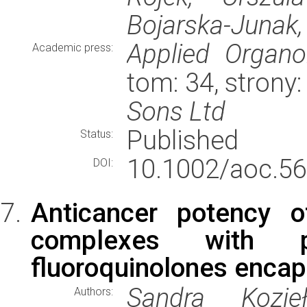
Bojarska-Junak, 
Applied Organo
Academic press:
tom: 34, strony
Sons Ltd
Published
Status:
10.1002/aoc.56
DOI:
Anticancer potency of
complexes with p
fluoroquinolones encap
Sandra Kozie
Authors: