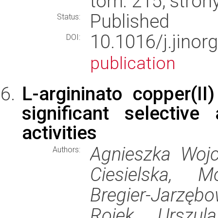
tom: 215, stron
Published
Status:
10.1016/j.jino
DOI:
publication
L-argininato copper(II
significant selective
activities
Agnieszka Wojc
Authors:
Ciesielska, 
Bregier-Jarzę
Rojek, Urszul