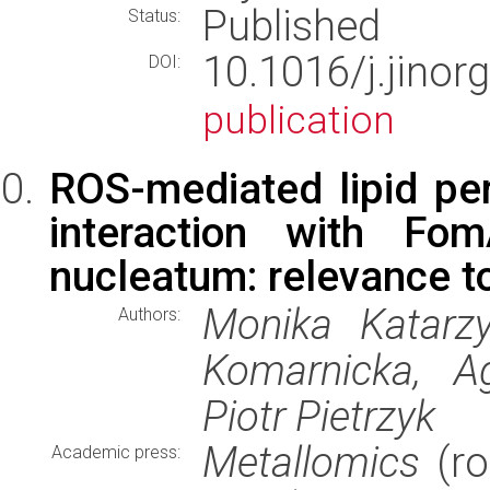
Published
Status:
10.1016/j.jino
DOI:
publication
ROS-mediated lipid pero
interaction with Fo
nucleatum: relevance t
Monika Katarzy
Authors:
Komarnicka, Ag
Piotr Pietrzyk
Metallomics
(ro
Academic press: