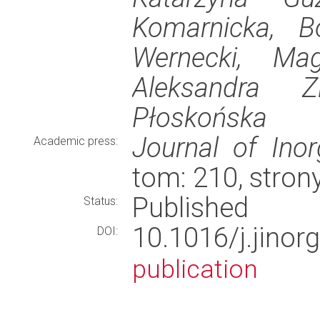
Komarnicka, B
Wernecki, Mag
Aleksandra Z
Płoskońska
Journal of Inor
Academic press:
tom: 210, stro
Published
Status:
10.1016/j.jino
DOI:
publication