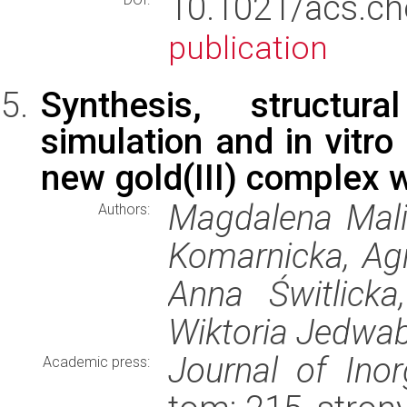
10.1021/acs.c
publication
Synthesis, structura
simulation and in vitro 
new gold(III) complex w
Magdalena Malik
Authors:
Komarnicka, Agn
Anna Świtlicka
Wiktoria Jedwa
Journal of Inor
Academic press: