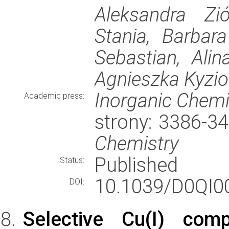
Aleksandra Zi
Stania, Barbara
Sebastian, Ali
Agnieszka Kyzio
Inorganic Chemi
Academic press:
strony: 3386-3
Chemistry
Published
Status:
10.1039/D0QI0
DOI:
Selective Cu(I) comp