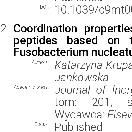
10.1039/c9mt0
DOI:
Coordination properti
peptides based on t
Fusobacterium nucleat
Katarzyna Krupa
Authors:
Jankowska
Journal of Inor
Academic press:
tom: 201, st
Wydawca:
Elsev
Published
Status: