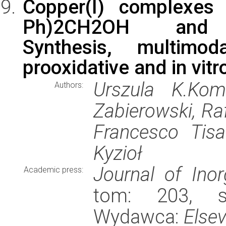
Copper(I) complexes
Ph)2CH2OH and P(
Synthesis, multimo
prooxidative and in vitro
Urszula K.Koma
Authors:
Zabierowski, Ra
Francesco Tisa
Kyzioł
Journal of Inor
Academic press:
tom: 203, st
Wydawca:
Elsev