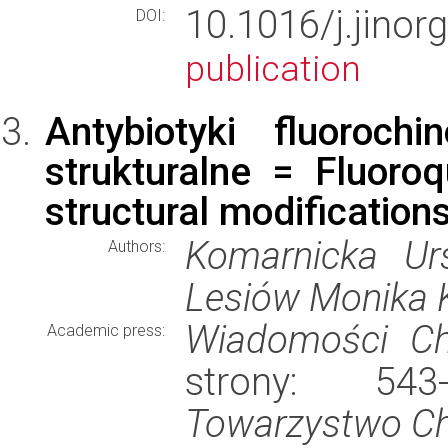
10.1016/j.jino
DOI:
publication
Antybiotyki fluoroch
strukturalne = Fluoroq
structural modifications
Komarnicka Urs
Authors:
Lesiów Monika K
Wiadomości C
Academic press:
strony: 54
Towarzystwo C