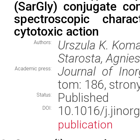
(SarGly) conjugate con
spectroscopic charac
cytotoxic action
Urszula K. Koma
Authors:
Starosta, Agnies
Journal of Inor
Academic press:
tom: 186, stron
Published
Status:
10.1016/j.jino
DOI:
publication