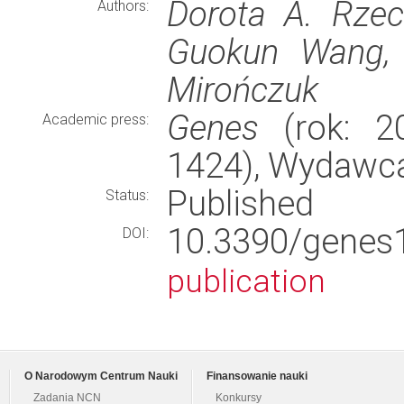
Dorota A. Rzec
Authors:
Guokun Wang, I
Mirończuk
Genes
(rok: 20
Academic press:
1424), Wydawc
Published
Status:
10.3390/gen
DOI:
publication
O Narodowym Centrum Nauki
Finansowanie nauki
Zadania NCN
Konkursy