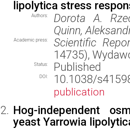
lipolytica stress respon
Dorota A. Rze
Authors:
Quinn, Aleksand
Scientific Repo
Academic press:
14735), Wydaw
Published
Status:
10.1038/s415
DOI:
publication
Hog-independent osmo
yeast Yarrowia lipolytic