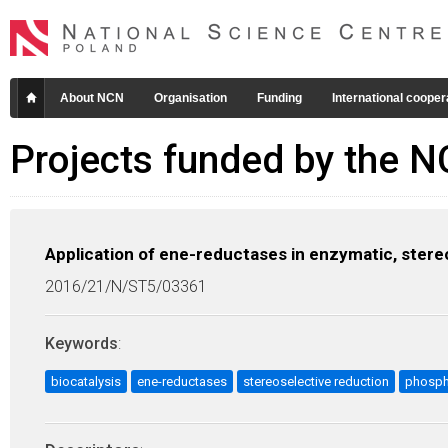
About NCN
Organisation
Funding
International cooper
Projects funded by the 
Application of ene-reductases in enzymatic, ster
2016/21/N/ST5/03361
Keywords
:
biocatalysis
ene-reductases
stereoselective reduction
phosph