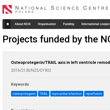
About NCN
Organisation
Funding
International cooper
Projects funded by the 
Osteoprotegerin/TRAIL axis in left ventricle remod
2016/21/B/NZ5/01902
Keywords
:
osteoprotegerin
TRAIL
myocardial infarction
reperfusion