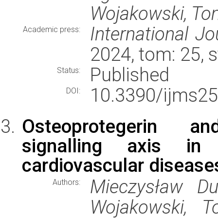
Wojakowski, To
International J
Academic press:
2024, tom: 25, 
Published
Status:
10.3390/ijms25
DOI:
Osteoprotegerin a
signalling axis in
cardiovascular disease
Mieczysław Dut
Authors:
Wojakowski, T