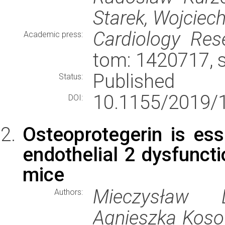
Starek, Wojciec
Cardiology Res
Academic press:
tom: 1420717, 
Published
Status:
10.1155/2019/
DOI:
Osteoprotegerin is ess
endothelial 2 dysfuncti
mice
Mieczysław D
Authors:
Agnieszka Kosow