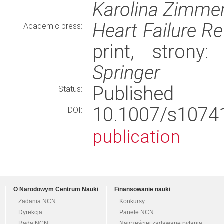
Karolina Zimme
Heart Failure R
Academic press:
print, strony
Springer
Published
Status:
10.1007/s107
DOI:
publication
O Narodowym Centrum Nauki
Finansowanie nauki
Zadania NCN
Konkursy
Dyrekcja
Panele NCN
Rada NCN
Najczęściej zadawane pytania