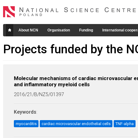
About NCN
Organisation
Funding
International cooper
Projects funded by the 
Molecular mechanisms of cardiac microvascular en
and inflammatory myeloid cells
2016/21/B/NZ5/01397
Keywords
:
myocarditis
cardiac microvascular endothelial cells
TNF-alpha