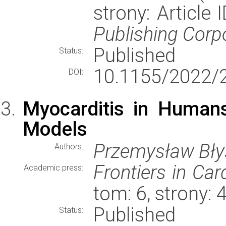
strony: Articl
Publishing Corp
Published
Status:
10.1155/2022/
DOI:
Myocarditis in Human
Models
Przemysław Bły
Authors:
Frontiers in Ca
Academic press:
tom: 6, strony:
Published
Status: