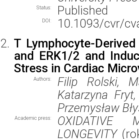
Published
Status:
10.1093/cvr/cv
DOI:
T Lymphocyte-Derived
and ERK1/2 and Induc
Stress in Cardiac Micro
Filip Rolski, M
Authors:
Katarzyna Fryt,
Przemysław Bły
OXIDATIVE 
Academic press:
LONGEVITY
(rok