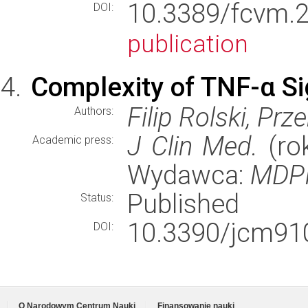
10.3389/fcv
DOI:
publication
Complexity of TNF-α Si
Filip Rolski, P
Authors:
J Clin Med.
(rok
Academic press:
Wydawca:
MDP
Published
Status:
10.3390/jcm91
DOI:
O Narodowym Centrum Nauki
Finansowanie nauki