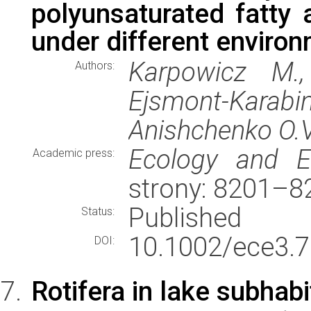
polyunsaturated fatty 
under different environ
Karpowicz M.,
Authors:
Ejsmont-Karabi
Anishchenko O.V
Ecology and Ev
Academic press:
strony: 8201–8
Published
Status:
10.1002/ece3.7
DOI:
Rotifera in lake subhabi