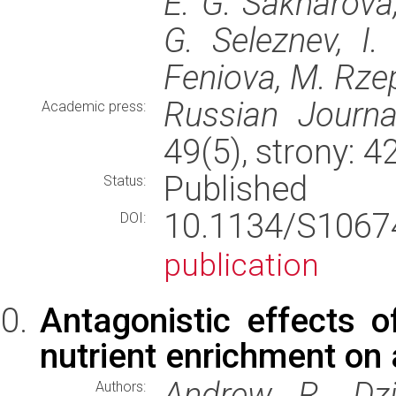
E. G. Sakharova,
G. Seleznev, I.
Feniova, M. Rzepe
Russian Journa
Academic press:
49(5), strony:
Published
Status:
10.1134/S106
DOI:
publication
Antagonistic effects 
nutrient enrichment on 
Andrew R. Dzia
Authors: