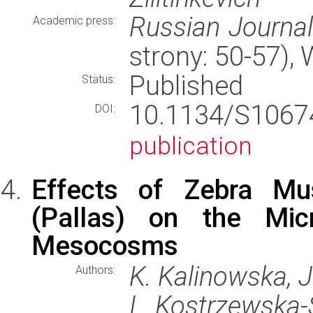
Russian Journal
Academic press:
strony: 50-57)
Published
Status:
10.1134/S106
DOI:
publication
Effects of Zebra Mu
(Pallas) on the Mic
Mesocosms
K. Kalinowska, J
Authors:
I. Kostrzewska-