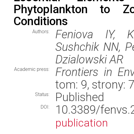
Phytoplankton to Zo
Conditions
Feniova IY, 
Authors:
Sushchik NN, P
Dzialowski AR
Frontiers in En
Academic press:
tom: 9, strony:
Published
Status:
10.3389/fenv
DOI:
publication