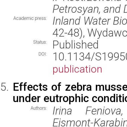
Petrosyan, and D
Inland Water Bi
Academic press:
42-48), Wydaw
Published
Status:
10.1134/S199
DOI:
publication
Effects of zebra muss
under eutrophic condit
Irina Feniova
Authors:
Ejsmont-Karabi