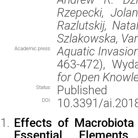
Rzepecki, Jolan
Razlutskij, Nat
Szlakowska, Var
Aquatic Invasio
Academic press:
463-472), Wy
for Open Knowle
Published
Status:
10.3391/ai.2018
DOI:
Effects of Macrobiota 
Essential Elemen