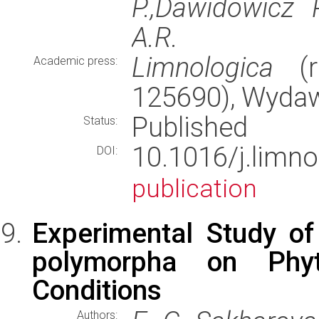
P.,Dawidowicz 
A.R.
Limnologica
(ro
Academic press:
125690), Wyda
Published
Status:
10.1016/j.lim
DOI:
publication
Experimental Study of
polymorpha on Phyt
Conditions
Authors: