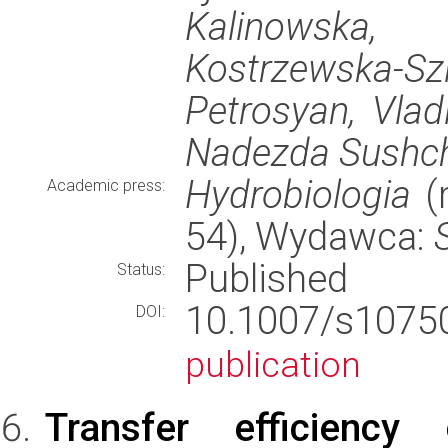
Kalinowska,
Kostrzewska-Szl
Petrosyan, Vlad
Nadezda Sushchi
Hydrobiologia
(r
Academic press:
54), Wydawca:
Published
Status:
10.1007/s107
DOI:
publication
Transfer efficiency