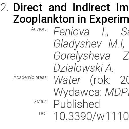
Direct and Indirect I
Zooplankton in Experi
Feniova I., S
Authors:
Gladyshev M.I,
Gorelysheva Z
Dzialowski A.
Water
(rok: 20
Academic press:
Wydawca:
MDP
Published
Status:
10.3390/w1110
DOI: