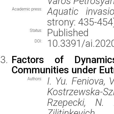
Varos Petrosyan
Aquatic invasi
Academic press:
strony: 435-45
Published
Status:
10.3391/ai.2020
DOI:
Factors of Dynamic
Communities under Eut
I. Yu. Feniova, V
Authors:
Kostrzewska-S
Rzepecki, N.
Zilitinkevich