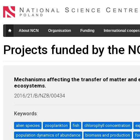
About NCN
Organisation
Funding
International cooper
Projects funded by the 
Mechanisms affecting the transfer of matter and 
ecosystems.
2016/21/B/NZ8/00434
Keywords
:
alien species
zooplankton
fish
chlorophyll concentration
ex
population dynamics of abundance
biomass and production
fo