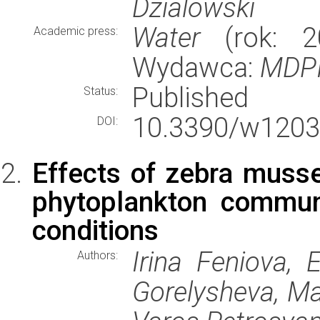
Dzialowski
Water
(rok: 20
Academic press:
Wydawca:
MDP
Published
Status:
10.3390/w1203
DOI:
Effects of zebra muss
phytoplankton communi
conditions
Irina Feniova, 
Authors:
Gorelysheva, Ma