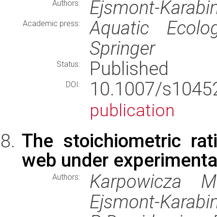
Ejsmont-Karabin
Authors:
Aquatic Ecolo
Academic press:
Springer
Published
Status:
10.1007/s104
DOI:
publication
The stoichiometric rat
web under experimental
Karpowicza M.
Authors:
Ejsmont-Karab