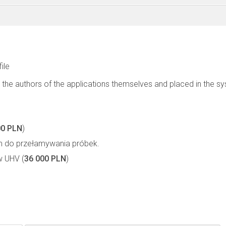
file
 the authors of the applications themselves and placed in the s
00 PLN
)
m do przełamywania próbek.
w UHV (
36 000 PLN
)