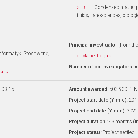
- Condensed matter ph
ST3
fluids, nanosciences, biologi
Principal investigator
(from the 
 Informatyki Stosowanej
dr Maciej Rogala
Number of co-investigators in 
tution
-03-15
Amount awarded
: 503 900 PLN
Project start date (Y-m-d)
: 20
Project end date (Y-m-d)
: 202
Project duration:
: 48 months (t
Project status
: Project settled