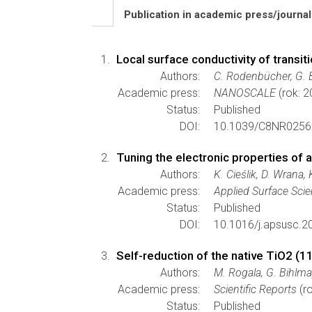
Publication in academic press/journa
Local surface conductivity of transi
Authors:
C. Rodenbücher, G. B
Academic press:
NANOSCALE
(rok: 2
Status:
Published
DOI:
10.1039/C8NR0256
Tuning the electronic properties of
Authors:
K. Cieślik, D. Wrana,
Academic press:
Applied Surface Sci
Status:
Published
DOI:
10.1016/j.apsusc.2
Self-reduction of the native TiO2 (1
Authors:
M. Rogala, G. Bihlma
Academic press:
Scientific Reports
(ro
Status:
Published