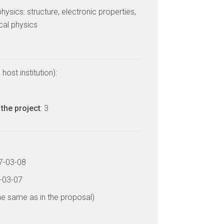
ysics: structure, electronic properties,
cal physics
host institution):
the project
: 3
17-03-08
1-03-07
he same as in the proposal)