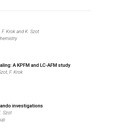
, F. Krok and K. Szot
Chemistry
nealing: A KPFM and LC-AFM study
zot, F. Krok
rando investigations
K. Szot
oup