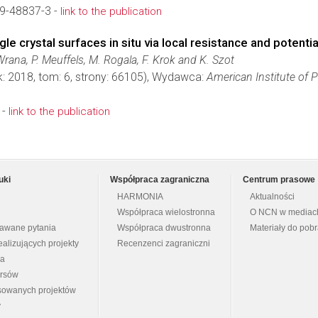
9-48837-3 -
link to the publication
le crystal surfaces in situ via local resistance and potenti
rana, P. Meuffels, M. Rogala, F. Krok and K. Szot
k: 2018, tom: 6, strony: 66105), Wydawca:
American Institute of 
 -
link to the publication
uki
Współpraca zagraniczna
Centrum prasowe
HARMONIA
Aktualności
Współpraca wielostronna
O NCN w mediac
dawane pytania
Współpraca dwustronna
Materiały do pob
ealizujących projekty
Recenzenci zagraniczni
na
ursów
nsowanych projektów
y