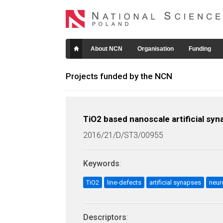
About NCN
Organisation
Funding
Projects funded by the NCN
TiO2 based nanoscale artificial sy
2016/21/D/ST3/00955
Keywords
:
TiO2
line-defects
artificial synapses
neur
Descriptors
: