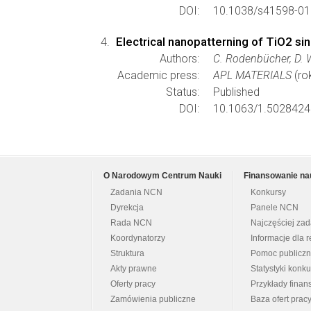
DOI:
10.1038/s41598-01
Electrical nanopatterning of TiO2 sing
Authors:
C. Rodenbücher, D. W
Academic press:
APL MATERIALS
(ro
Status:
Published
DOI:
10.1063/1.5028424
O Narodowym Centrum Nauki
Finansowanie na
Zadania NCN
Konkursy
Dyrekcja
Panele NCN
Rada NCN
Najczęściej za
Koordynatorzy
Informacje dla r
Struktura
Pomoc publicz
Akty prawne
Statystyki konk
Oferty pracy
Przykłady fina
Zamówienia publiczne
Baza ofert prac