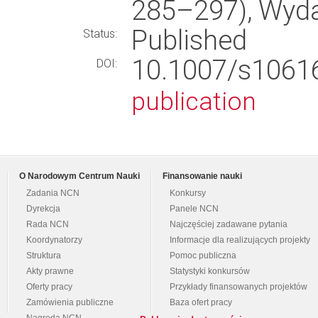
285–297), Wyd
Published
Status:
10.1007/s106
DOI:
publication
O Narodowym Centrum Nauki
Finansowanie nauki
Zadania NCN
Konkursy
Dyrekcja
Panele NCN
Rada NCN
Najczęściej zadawane pytania
Koordynatorzy
Informacje dla realizujących projekty
Struktura
Pomoc publiczna
Akty prawne
Statystyki konkursów
Oferty pracy
Przykłady finansowanych projektów
Zamówienia publiczne
Baza ofert pracy