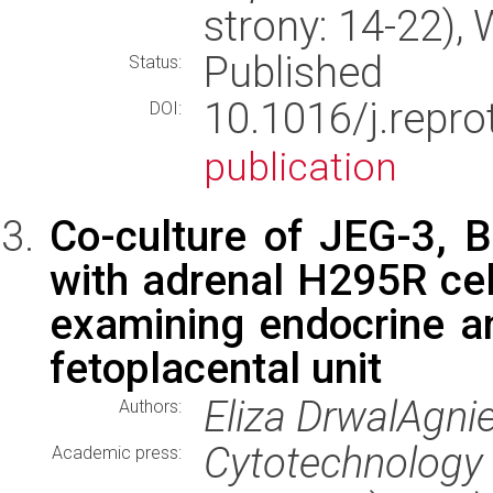
strony: 14-22)
Published
Status:
10.1016/j.repr
DOI:
publication
Co-culture of JEG-3, 
with adrenal H295R cell
examining endocrine an
fetoplacental unit
Eliza DrwalAgn
Authors:
Cytotechnology
Academic press: