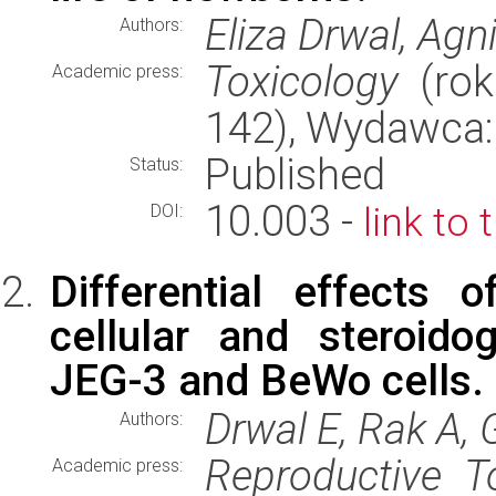
Eliza Drwal, Ag
Authors:
Toxicology
(rok
Academic press:
142), Wydawca
Published
Status:
10.003 -
link to 
DOI:
Differential effects
cellular and steroido
JEG-3 and BeWo cells.
Drwal E, Rak A,
Authors:
Reproductive T
Academic press: