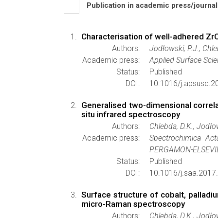
Publication in academic press/journa
Characterisation of well-adhered Zr
Authors:
Jodłowski, P.J., Chleb
Academic press:
Applied Surface Sci
Status:
Published
DOI:
10.1016/j.apsusc.2
Generalised two-dimensional correla
situ infrared spectroscopy
Authors:
Chlebda, D.K., Jodłow
Academic press:
Spectrochimica Act
PERGAMON-ELSEVIE
Status:
Published
DOI:
10.1016/j.saa.2017
Surface structure of cobalt, pallad
micro-Raman spectroscopy
Authors:
Chlebda, D.K., Jodłow