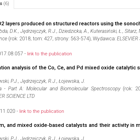
ls
(6)
O2 layers produced on structured reactors using the sono
da, D.K., Jędrzejczyk, R.J., Dziedzicka, A., Kuterasiński, Ł., Sitarz,
ence
(rok: 2018, tom: 427, strony: 563-574), Wydawca:
ELSEVIER
017.08.057 -
link to the publication
tion analysis of the Co, Ce, and Pd mixed oxide catalytic
ski, P.J., Jędrzejczyk, R.J., Łojewska, J.
a - Part A: Molecular and Biomolecular Spectroscopy
(rok: 2
R SCIENCE LTD
.11.020 -
link to the publication
ium, and mixed oxide-based catalysts and their activity i
ski, P.J., Jędrzejczyk, R.J., Łojewska, J.