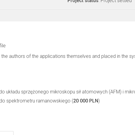
Project status
: Project settled
file
 the authors of the applications themselves and placed in the s
 układu sprzężonego mikroskopu sił atomowych (AFM) i mik
o spektrometru ramanowskiego (
20 000 PLN
)