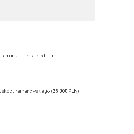
ystem in an unchanged form.
roskopu ramanowskiego (
25 000 PLN
)