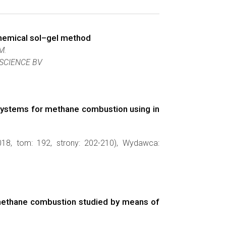
chemical sol–gel method
 M.
 SCIENCE BV
 systems for methane combustion using in
018, tom: 192, strony: 202-210), Wydawca:
n methane combustion studied by means of