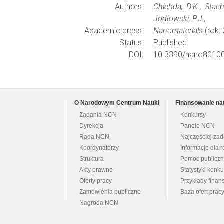
Authors:
Chlebda, D.K., Stach
Jodłowski, P.J.,
Academic press:
Nanomaterials
(rok:
Status:
Published
DOI:
10.3390/nano8010
O Narodowym Centrum Nauki
Finansowanie na
Zadania NCN
Konkursy
Dyrekcja
Panele NCN
Rada NCN
Najczęściej za
Koordynatorzy
Informacje dla r
Struktura
Pomoc publicz
Akty prawne
Statystyki konk
Oferty pracy
Przykłady fina
Zamówienia publiczne
Baza ofert prac
Nagroda NCN