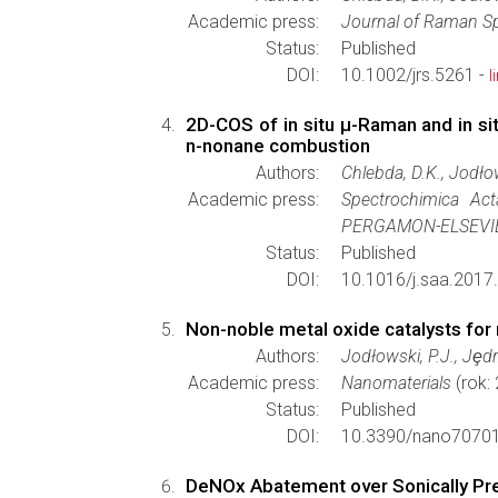
Academic press:
Journal of Raman S
Status:
Published
DOI:
10.1002/jrs.5261 -
l
2D-COS of in situ μ-Raman and in sit
n-nonane combustion
Authors:
Chlebda, D.K., Jodłow
Academic press:
Spectrochimica Act
PERGAMON-ELSEVIE
Status:
Published
DOI:
10.1016/j.saa.2017
Non-noble metal oxide catalysts for
Authors:
Jodłowski, P.J., Jȩdrz
Academic press:
Nanomaterials
(rok:
Status:
Published
DOI:
10.3390/nano7070
DeNOx Abatement over Sonically Prep