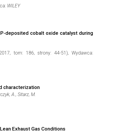
wca:
WILEY
EP-deposited cobalt oxide catalyst during
2017, tom: 186, strony: 44-51), Wydawca:
d characterization
czyk, A., Sitarz, M.
n Lean Exhaust Gas Conditions