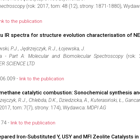
pectroscopy
(rok: 2017, tom: 48 (12), strony: 1871-1880), Wyda
ink to the publication
u IR spectra for structure evolution characterisation of N
ski, P.J., Jędrzejczyk, R.J., Łojewska, J.
a - Part A: Molecular and Biomolecular Spectroscopy
(rok: 
R SCIENCE LTD
.06.009 -
link to the publication
 methane catalytic combustion: Sonochemical synthesis an
ejczyk, R.J., Chlebda, D.K., Dziedzicka, A., Kuterasiński, Ł., Gancar
 2017, tom: 7(7), strony: 174), Wydawca:
MDPI AG
174 -
link to the publication
ared Iron-Substituted Y, USY and MFI Zeolite Catalysts i