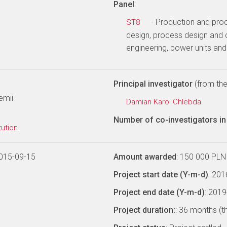
Panel
:
- Production and pro
ST8
design, process design and 
engineering, power units an
Principal investigator
(from the 
emii
Damian Karol Chlebda
Number of co-investigators in 
tution
015-09-15
Amount awarded
: 150 000 PLN
Project start date (Y-m-d)
: 20
Project end date (Y-m-d)
: 201
Project duration:
: 36 months (t