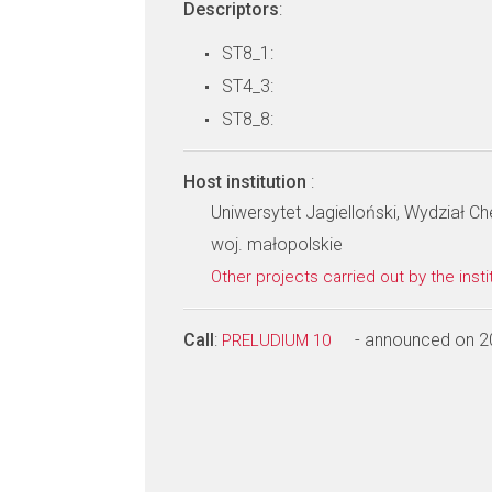
Descriptors
:
ST8_1:
ST4_3:
ST8_8:
Host institution
:
Uniwersytet Jagielloński, Wydział Ch
woj. małopolskie
Other projects carried out by the insti
Call
:
- announced on 2
PRELUDIUM 10