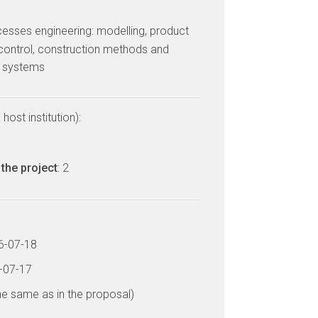
cesses engineering: modelling, product
control, construction methods and
d systems
host institution):
the project
: 2
16-07-18
9-07-17
he same as in the proposal)