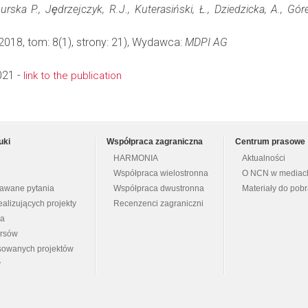
urska P., Jȩdrzejczyk, R.J., Kuterasiński, Ł., Dziedzicka, A., Gór
 2018, tom: 8(1), strony: 21), Wydawca:
MDPI AG
021 -
link to the publication
uki
Współpraca zagraniczna
Centrum prasowe
HARMONIA
Aktualności
Współpraca wielostronna
O NCN w mediac
dawane pytania
Współpraca dwustronna
Materiały do pob
ealizujących projekty
Recenzenci zagraniczni
na
ursów
nsowanych projektów
y