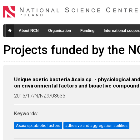
About NCN
Organisation
Funding
International cooper
Projects funded by the 
Unique acetic bacteria Asaia sp. - physiological an
on environmental factors and bioactive compound
2015/17/N/NZ9/03635
Keywords
:
Asaia sp.,abiotic factors
adhesive and aggregation abilities