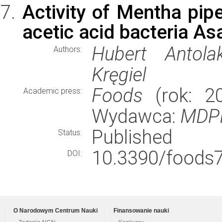
Activity of Mentha pipe
acetic acid bacteria As
Hubert Antola
Authors:
Kręgiel
Foods
(rok: 20
Academic press:
Wydawca:
MDP
Published
Status:
10.3390/foods
DOI:
O Narodowym Centrum Nauki
Finansowanie nauki