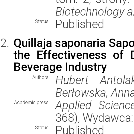
Biotechnology 
Published
Status:
Quillaja saponaria Sapo
the Effectiveness of 
Beverage Industry
Hubert Antola
Authors:
Berłowska, Anna
Applied Scienc
Academic press:
368), Wydawca
Published
Status: