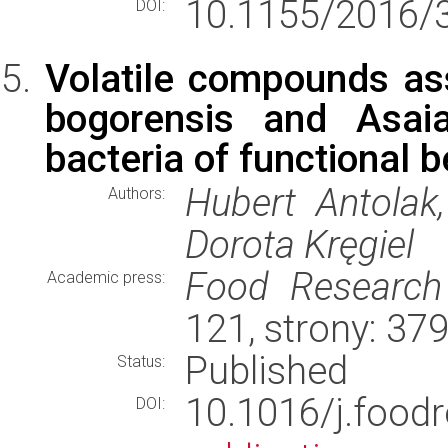
10.1155/2016/
DOI:
Volatile compounds as
bogorensis and Asaia
bacteria of functional 
Hubert Antolak
Authors:
Dorota Kręgiel
Food Research 
Academic press:
121, strony: 3
Published
Status:
10.1016/j.foo
DOI: