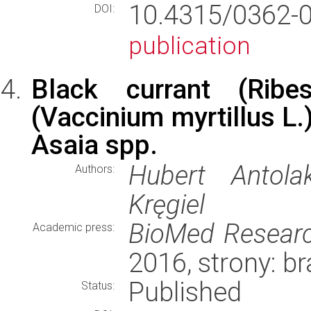
10.4315/0362-
DOI:
publication
Black currant (Ribe
(Vaccinium myrtillus L.)
Asaia spp.
Hubert Antola
Authors:
Kręgiel
BioMed Research
Academic press:
2016, strony: b
Published
Status: