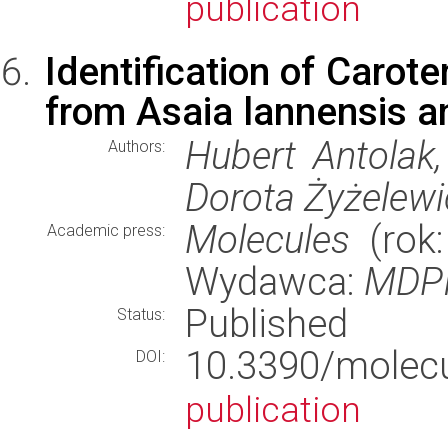
publication
Identification of Carot
from Asaia lannensis a
Hubert Antolak
Authors:
Dorota Żyżelewic
Molecules
(rok:
Academic press:
Wydawca:
MDP
Published
Status:
10.3390/mole
DOI:
publication