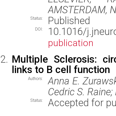
AMSTERDAM, 
Published
Status:
10.1016/j.jne
DOI:
publication
Multiple Sclerosis: ci
links to B cell function
Anna E. Zurawsk
Authors:
Cedric S. Raine;
Accepted for pu
Status: