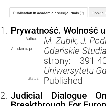
Publication in academic press/journals
(2)
Book pub
Prywatność. Wolność u
M. Zubik, J. Pod
Authors:
Gdańskie Studi
Academic press:
strony: 391-
Uniwersytetu G
Published
Status:
Judicial Dialogue 
Breakthrough For Europ